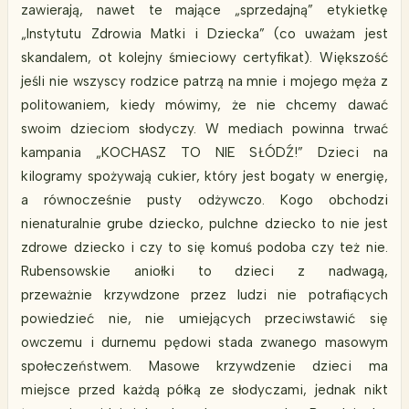
zawierają, nawet te mające „sprzedajną” etykietkę
„Instytutu Zdrowia Matki i Dziecka” (co uważam jest
skandalem, ot kolejny śmieciowy certyfikat). Większość
jeśli nie wszyscy rodzice patrzą na mnie i mojego męża z
politowaniem, kiedy mówimy, że nie chcemy dawać
swoim dzieciom słodyczy. W mediach powinna trwać
kampania „KOCHASZ TO NIE SŁÓDŹ!” Dzieci na
kilogramy spożywają cukier, który jest bogaty w energię,
a równocześnie pusty odżywczo. Kogo obchodzi
nienaturalnie grube dziecko, pulchne dziecko to nie jest
zdrowe dziecko i czy to się komuś podoba czy też nie.
Rubensowskie aniołki to dzieci z nadwagą,
przeważnie krzywdzone przez ludzi nie potrafiących
powiedzieć nie, nie umiejących przeciwstawić się
owczemu i durnemu pędowi stada zwanego masowym
społeczeństwem. Masowe krzywdzenie dzieci ma
miejsce przed każdą półką ze słodyczami, jednak nikt