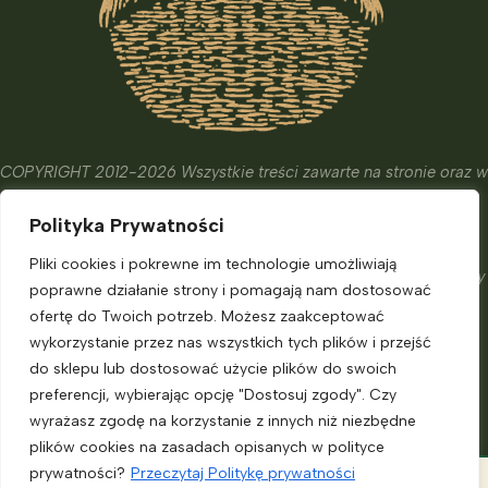
COPYRIGHT 2012-2026 Wszystkie treści zawarte na stronie oraz w
wydanych książkach i kursach mają wyłącznie charakter
Polityka Prywatności
edukacyjny, informacyjny oraz hobbistyczny.
Ich celem nie jest diagnostyka, leczenie czy zapobieganie
Pliki cookies i pokrewne im technologie umożliwiają
chorobom. Nie zastąpią one porady eksperta, o którą powinniśmy
poprawne działanie strony i pomagają nam dostosować
zadbać.
ofertę do Twoich potrzeb. Możesz zaakceptować
Informacje dla klienta
wykorzystanie przez nas wszystkich tych plików i przejść
do sklepu lub dostosować użycie plików do swoich
preferencji, wybierając opcję "Dostosuj zgody". Czy
Moje konto
wyrażasz zgodę na korzystanie z innych niż niezbędne
Polityka prywatności
plików cookies na zasadach opisanych w polityce
Regulamin sklepu
prywatności?
Przeczytaj Politykę prywatności
Wszystkie moje
Domowa apteczka z ziół zamiast półki leków.