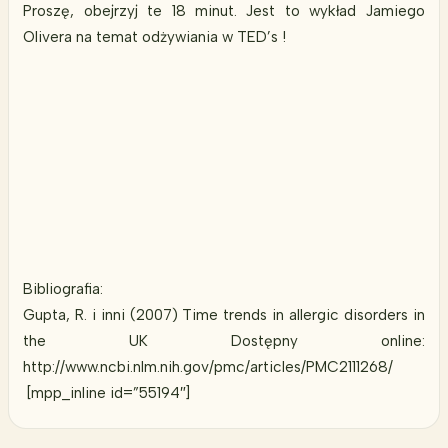
Proszę, obejrzyj te 18 minut. Jest to wykład Jamiego
Olivera na temat odżywiania w TED’s !
Bibliografia:
Gupta, R. i inni (2007) Time trends in allergic disorders in
the UK Dostępny online:
http://www.ncbi.nlm.nih.gov/pmc/articles/PMC2111268/
[mpp_inline id=”55194″]