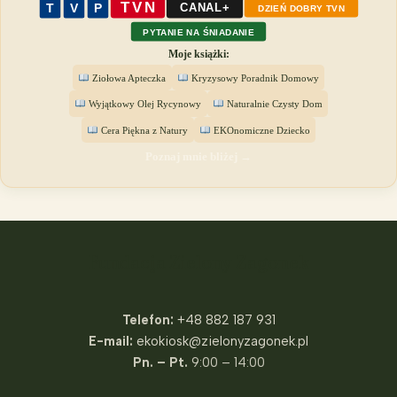
TVN
T
V
P
CANAL+
DZIEŃ DOBRY TVN
PYTANIE NA ŚNIADANIE
Moje książki:
Ziołowa Apteczka
Kryzysowy Poradnik Domowy
Wyjątkowy Olej Rycynowy
Naturalnie Czysty Dom
Cera Piękna z Natury
EKOnomiczne Dziecko
Poznaj mnie bliżej →
Fundacja Zielony Zagonek
Telefon:
+48 882 187 931
E-mail:
ekokiosk@zielonyzagonek.pl
Pn. – Pt.
9:00 – 14:00