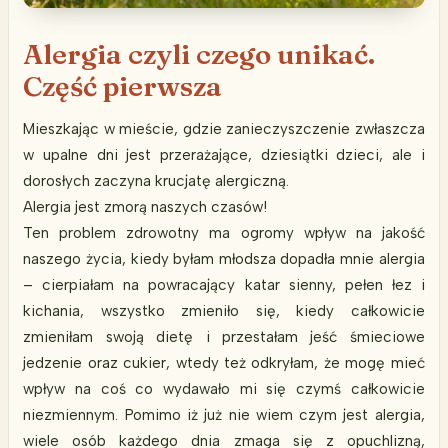
Alergia czyli czego unikać.
Część pierwsza
Mieszkając w mieście, gdzie zanieczyszczenie zwłaszcza
w upalne dni jest przerażające, dziesiątki dzieci, ale i
dorosłych zaczyna krucjatę alergiczną.
Alergia jest zmorą naszych czasów!
Ten problem zdrowotny ma ogromy wpływ na jakość
naszego życia, kiedy byłam młodsza dopadła mnie alergia
– cierpiałam na powracający katar sienny, pełen łez i
kichania, wszystko zmieniło się, kiedy całkowicie
zmieniłam swoją dietę i przestałam jeść śmieciowe
jedzenie oraz cukier, wtedy też odkryłam, że mogę mieć
wpływ na coś co wydawało mi się czymś całkowicie
niezmiennym. Pomimo iż już nie wiem czym jest alergia,
wiele osób każdego dnia zmaga się z opuchlizną,