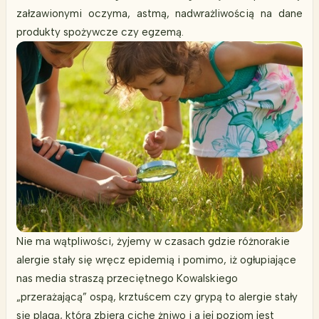
załzawionymi oczyma, astmą, nadwrażliwością na dane
produkty spożywcze czy egzemą.
Nie ma wątpliwości, żyjemy w czasach gdzie różnorakie
alergie stały się wręcz epidemią i pomimo, iż ogłupiające
nas media straszą przeciętnego Kowalskiego
„przerażającą” ospą, krztuścem czy grypą to alergie stały
się plagą, która zbiera ciche żniwo i a jej poziom jest