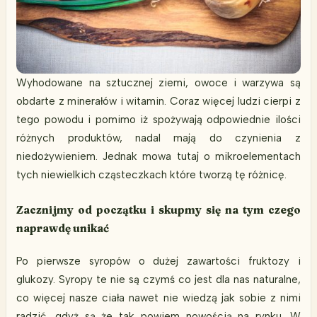
Wyhodowane na sztucznej ziemi, owoce i warzywa są
obdarte z minerałów i witamin. Coraz więcej ludzi cierpi z
tego powodu i pomimo iż spożywają odpowiednie ilości
różnych produktów, nadal mają do czynienia z
niedożywieniem. Jednak mowa tutaj o mikroelementach
tych niewielkich cząsteczkach które tworzą tę różnicę.
Zacznijmy od początku i skupmy się na tym czego
naprawdę unikać
Po pierwsze syropów o dużej zawartości fruktozy i
glukozy. Syropy te nie są czymś co jest dla nas naturalne,
co więcej nasze ciała nawet nie wiedzą jak sobie z nimi
radzić, gdyż są że tak powiem nowością na rynku. W