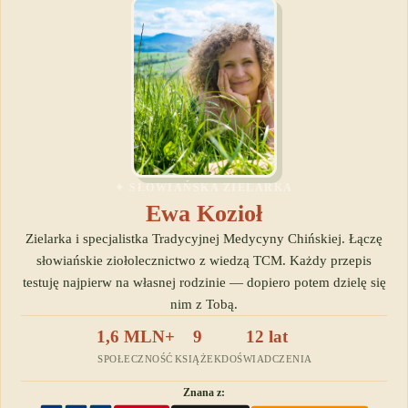
✦ SŁOWIAŃSKA ZIELARKA
Ewa Kozioł
Zielarka i specjalistka Tradycyjnej Medycyny Chińskiej. Łączę
słowiańskie ziołolecznictwo z wiedzą TCM. Każdy przepis
testuję najpierw na własnej rodzinie — dopiero potem dzielę się
nim z Tobą.
1,6 MLN+
9
12 lat
SPOŁECZNOŚĆ
KSIĄŻEK
DOŚWIADCZENIA
Znana z: