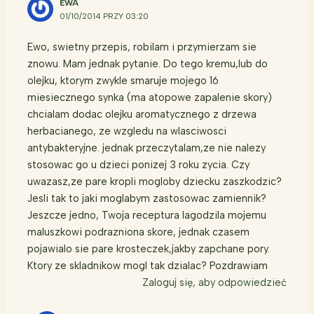
EWA
01/10/2014 PRZY 03:20
Ewo, swietny przepis, robilam i przymierzam sie
znowu. Mam jednak pytanie. Do tego kremu,lub do
olejku, ktorym zwykle smaruje mojego 16
miesiecznego synka (ma atopowe zapalenie skory)
chcialam dodac olejku aromatycznego z drzewa
herbacianego, ze wzgledu na wlasciwosci
antybakteryjne. jednak przeczytalam,ze nie nalezy
stosowac go u dzieci ponizej 3 roku zycia. Czy
uwazasz,ze pare kropli mogloby dziecku zaszkodzic?
Jesli tak to jaki moglabym zastosowac zamiennik?
Jeszcze jedno, Twoja receptura lagodzila mojemu
maluszkowi podrazniona skore, jednak czasem
pojawialo sie pare krosteczek,jakby zapchane pory.
Ktory ze skladnikow mogl tak dzialac? Pozdrawiam
Zaloguj się, aby odpowiedzieć