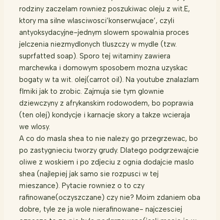
rodziny zaczelam rowniez poszukiwac oleju z wit.E,
ktory ma silne wlasciwosci’konserwujace’, czyli
antyoksydacyjne-jednym slowem spowalnia proces
jelczenia niezmydlonych tluszczy w mydle (tzw.
suprfatted soap). Sporo tej witaminy zawiera
marchewka i domowym sposobem mozna uzyskac
bogaty w ta wit. olej(carrot oil). Na youtube znalazlam
flmiki jak to zrobic. Zajmuja sie tym glownie
dziewczyny z afrykanskim rodowodem, bo poprawia
(ten olej) kondycje i karnacje skory a takze wcieraja
we wlosy.
A co do masla shea to nie nalezy go przegrzewac, bo
po zastygnieciu tworzy grudy. Dlatego podgrzewajcie
oliwe z woskiem i po zdjeciu z ognia dodajcie maslo
shea (najlepiej jak samo sie rozpusci w tej
mieszance). Pytacie rowniez o to czy
rafinowane(oczyszczane) czy nie? Moim zdaniem oba
dobre, tyle ze ja wole nierafinowane- najczesciej