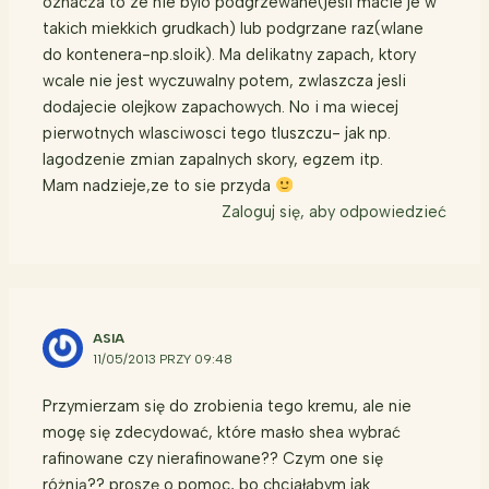
oznacza to ze nie bylo podgrzewane(jesli macie je w
takich miekkich grudkach) lub podgrzane raz(wlane
do kontenera-np.sloik). Ma delikatny zapach, ktory
wcale nie jest wyczuwalny potem, zwlaszcza jesli
dodajecie olejkow zapachowych. No i ma wiecej
pierwotnych wlasciwosci tego tluszczu- jak np.
lagodzenie zmian zapalnych skory, egzem itp.
Mam nadzieje,ze to sie przyda
Zaloguj się, aby odpowiedzieć
ASIA
11/05/2013 PRZY 09:48
Przymierzam się do zrobienia tego kremu, ale nie
mogę się zdecydować, które masło shea wybrać
rafinowane czy nierafinowane?? Czym one się
różnią?? proszę o pomoc, bo chciałabym jak