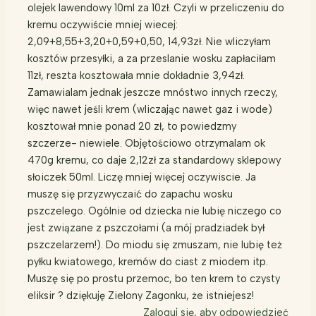
olejek lawendowy 10ml za 10zł. Czyli w przeliczeniu do
kremu oczywiście mniej wiecej:
2,09+8,55+3,20+0,59+0,50, 14,93zł. Nie wliczyłam
kosztów przesyłki, a za przeslanie wosku zapłaciłam
11zł, reszta kosztowała mnie dokładnie 3,94zł.
Zamawialam jednak jeszcze mnóstwo innych rzeczy,
więc nawet jeśli krem (wliczając nawet gaz i wode)
kosztował mnie ponad 20 zł, to powiedzmy
szczerze- niewiele. Objętościowo otrzymalam ok
470g kremu, co daje 2,12zł za standardowy sklepowy
słoiczek 50ml. Liczę mniej więcej oczywiscie. Ja
muszę się przyzwyczaić do zapachu wosku
pszczelego. Ogólnie od dziecka nie lubię niczego co
jest związane z pszczołami (a mój pradziadek był
pszczelarzem!). Do miodu się zmuszam, nie lubię też
pyłku kwiatowego, kremów do ciast z miodem itp.
Muszę się po prostu przemoc, bo ten krem to czysty
eliksir ? dziękuję Zielony Zagonku, że istniejesz!
Zaloguj się, aby odpowiedzieć