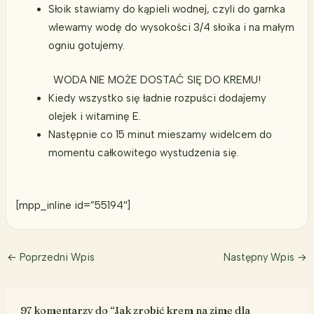
Słoik stawiamy do kąpieli wodnej, czyli do garnka
wlewamy wodę do wysokości 3/4 słoika i na małym
ogniu gotujemy.
WODA NIE MOŻE DOSTAĆ SIĘ DO KREMU!
Kiedy wszystko się ładnie rozpuści dodajemy
olejek i witaminę E.
Następnie co 15 minut mieszamy widelcem do
momentu całkowitego wystudzenia się.
[mpp_inline id=”55194″]
←
Poprzedni Wpis
Następny Wpis
→
97 komentarzy do “Jak zrobić krem na zimę dla