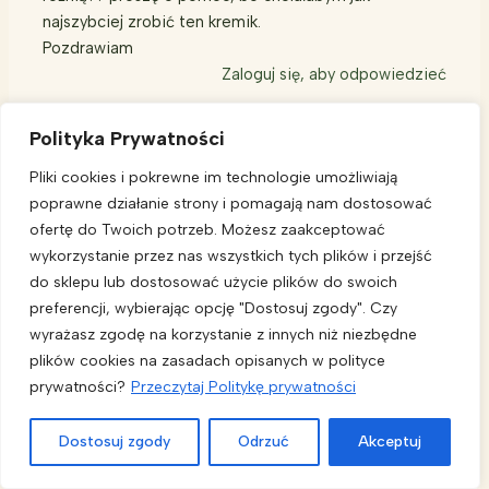
najszybciej zrobić ten kremik.
Pozdrawiam
Zaloguj się, aby odpowiedzieć
Polityka Prywatności
Pliki cookies i pokrewne im technologie umożliwiają
AGATA
poprawne działanie strony i pomagają nam dostosować
10/08/2013 PRZY 16:33
ofertę do Twoich potrzeb. Możesz zaakceptować
wykorzystanie przez nas wszystkich tych plików i przejść
Mam takie pytanie czy olejek arganowy mogłabym
do sklepu lub dostosować użycie plików do swoich
zastąpić olejem lnianym tłoczonym na zimno?
preferencji, wybierając opcję "Dostosuj zgody". Czy
Zaloguj się, aby odpowiedzieć
wyrażasz zgodę na korzystanie z innych niż niezbędne
plików cookies na zasadach opisanych w polityce
prywatności?
Przeczytaj Politykę prywatności
Dostosuj zgody
Odrzuć
Akceptuj
TASIA
10/04/2013 PRZY 21:23