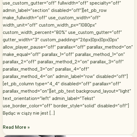
use_custom_gutter=”off” fullwidth=”off” specialty=”off”
admin_label=”section” disabled=”off”][et_pb_row
make_fullwidth=”off” use_custom_width=”off”
width_unit=”off” custom_width_px=”1080px”
custom_width_percent=”80%” use_custom_gutter=”off”
gutter_width=”3″ custom_padding=”26px|0px|0px|0px”
allow_player_pause=”off” parallax=”off” parallax_method=”on”
make_equal=”off” parallax_1=”off” parallax_method_1=”on”
parallax_2=”off” parallax_method_2=”on” parallax_3=”off”
parallax_method_3=”on” parallax_4=”off”
parallax_method_4=”on” admin_label=”row” disabled=”off”]
[et_pb_column type=”4_4″ disabled=”off” parallax=”off”
parallax_method=”on”][et_pb_text background_layout=”light”
text_orientation=”left” admin_label=”Tekst”
use_border_color=”off” border_style=”solid” disabled=”off”]
Będąc w ciąży nie jest […]
Naturalne
Read More »
sposoby