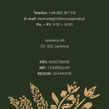
Telefon:
+48 882 187 931
E-mail:
ekokiosk@zielonyzagonek.pl
Pn. – Pt.
9:00 – 14:00
Jasienna 46
33-322 Jasienna
KRS:
0000718698
NIP:
7343556249
REGON:
369491495