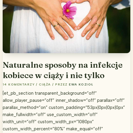
Naturalne sposoby na infekcje
kobiece w ciąży i nie tylko
14 KOMENTARZY
/
CIĄŻA
/ PRZEZ
EWA KOZIOŁ
[et_pb_section transparent_background=”off”
allow_player_pause=”off” inner_shadow=”off” parallax=”off”
parallax_method=”on” custom_padding=”53px|0px|0px|0px”
make_fullwidth=”off” use_custom_width=”off”
width_unit=”off” custom_width_px=”1080px”
custom_width_percent=”80%” make_equal=”off”