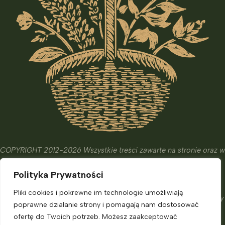
COPYRIGHT 2012-2026 Wszystkie treści zawarte na stronie oraz w
wydanych książkach i kursach mają wyłącznie charakter
Polityka Prywatności
edukacyjny, informacyjny oraz hobbistyczny.
Ich celem nie jest diagnostyka, leczenie czy zapobieganie
Pliki cookies i pokrewne im technologie umożliwiają
chorobom. Nie zastąpią one porady eksperta, o którą powinniśmy
poprawne działanie strony i pomagają nam dostosować
zadbać.
ofertę do Twoich potrzeb. Możesz zaakceptować