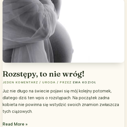
na
infekcje
kobiece
w
ciąży
i
nie
tylko
Rozstępy, to nie wróg!
JEDEN KOMENTARZ
/
URODA
/ PRZEZ
EWA KOZIOŁ
Już nie długo na świecie pojawi się mój kolejny potomek,
dlatego dziś ten wpis o rozstępach. Na początek żadna
kobieta nie powinna się wstydzić swoich znamion zwłaszcza
tych ciążowych.
Rozstępy,
Read More »