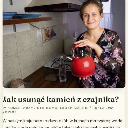
do
czyszczenia
toalety
Jak usunąć kamień z czajnika?
19 KOMENTARZY
/
DLA DOMU
,
EKOSPRZĄTNIE
/ PRZEZ
EWA
KOZIOŁ
W naszym kraju bardzo dużo osób w kranach ma twardą wodę.
Jest to woda pełna minerałów takich jak chociażby wapń czy