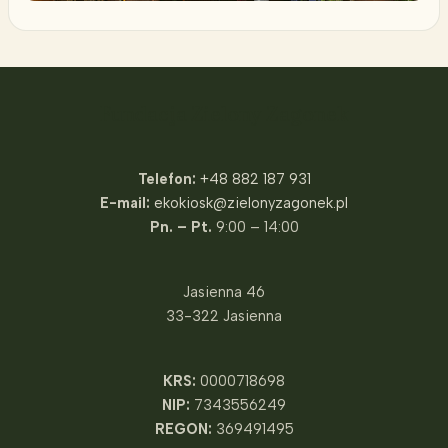
Fundacja Zielony Zagonek
Telefon:
+48 882 187 931
E-mail:
ekokiosk@zielonyzagonek.pl
Pn. – Pt.
9:00 – 14:00
Jasienna 46
33-322 Jasienna
KRS:
0000718698
NIP:
7343556249
REGON:
369491495