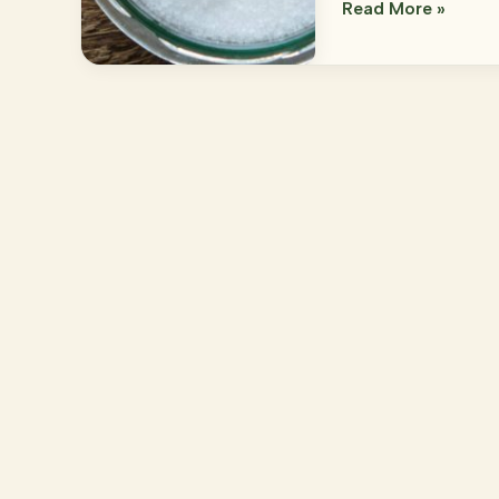
Peeling
Read More »
do
ciała
Mojito