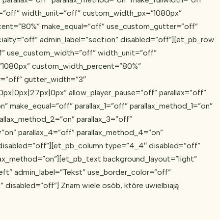
”off” width_unit=”off” custom_width_px=”1080px”
ent=”80%” make_equal=”off” use_custom_gutter=”off”
cialty=”off” admin_label=”section” disabled=”off”][et_pb_row
f” use_custom_width=”off” width_unit=”off”
”1080px” custom_width_percent=”80%”
=”off” gutter_width=”3″
x|0px|27px|0px” allow_player_pause=”off” parallax=”off”
n” make_equal=”off” parallax_1=”off” parallax_method_1=”on”
rallax_method_2=”on” parallax_3=”off”
”on” parallax_4=”off” parallax_method_4=”on”
disabled=”off”][et_pb_column type=”4_4″ disabled=”off”
llax_method=”on”][et_pb_text background_layout=”light”
eft” admin_label=”Tekst” use_border_color=”off”
” disabled=”off”] Znam wiele osób, które uwielbiają