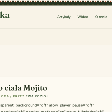
rka
Artykuły
Wideo
O mnie
o ciała Mojito
RODA
/ PRZEZ
EWA KOZIOŁ
nsparent_background=”off” allow_player_pause=”off”
parallax=”off” parallax_method=”on” make_fullwidth=”off”