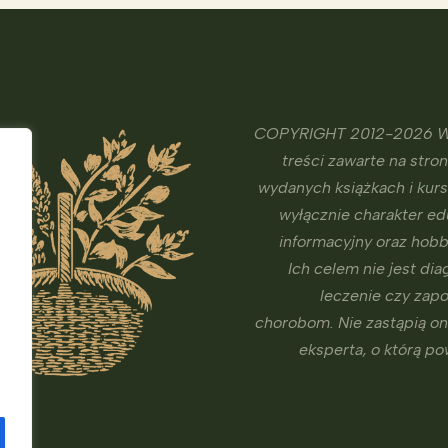
COPYRIGHT 2012-2026 W
treści zawarte na stron
wydanych książkach i kur
wyłącznie charakter ed
informacyjny oraz hobb
Ich celem nie jest dia
leczenie czy zap
chorobom. Nie zastąpią o
eksperta, o którą p