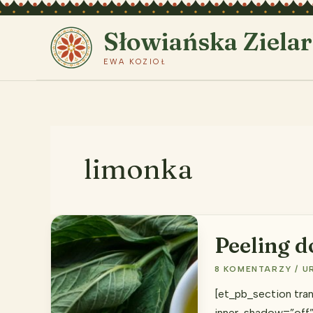
Przejdź
do
Słowiańska Ziela
treści
EWA KOZIOŁ
limonka
Peeling d
8 KOMENTARZY
/
U
[et_pb_section tra
inner_shadow=”off” 