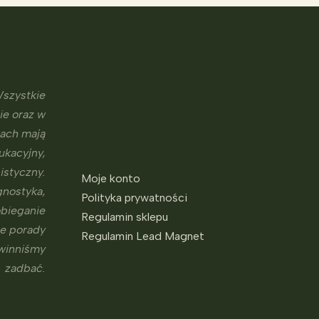
szystkie
ie oraz w
Informacje dla klienta
sach mają
ukacyjny,
istyczny.
Moje konto
gnostyka,
Polityka prywatności
obieganie
Regulamin sklepu
ne porady
Regulamin Lead Magnet
owinniśmy
zadbać.