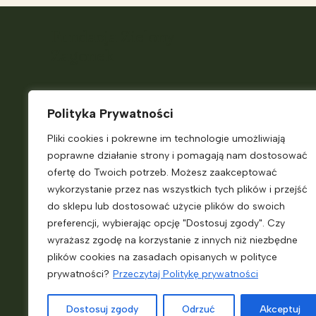
Fundacja Zielony
Zagonek
Telefon:
+48 882 187 931
Polityka Prywatności
E-
Pliki cookies i pokrewne im technologie umożliwiają
mail:
ekokiosk@zielonyzagonek.pl
poprawne działanie strony i pomagają nam dostosować
Pn. – Pt.
9:00 – 14:00
ofertę do Twoich potrzeb. Możesz zaakceptować
wykorzystanie przez nas wszystkich tych plików i przejść
do sklepu lub dostosować użycie plików do swoich
Jasienna 46
preferencji, wybierając opcję "Dostosuj zgody". Czy
33-322 Jasienna
wyrażasz zgodę na korzystanie z innych niż niezbędne
plików cookies na zasadach opisanych w polityce
prywatności?
Przeczytaj Politykę prywatności
KRS:
0000718698
NIP:
7343556249
Dostosuj zgody
Odrzuć
Akceptuj