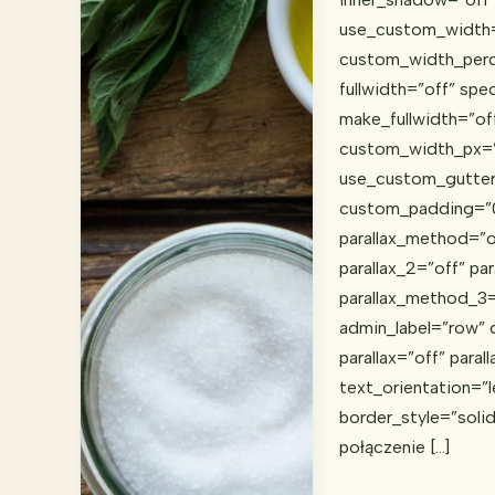
use_custom_width=
custom_width_perc
fullwidth=”off” spe
make_fullwidth=”of
custom_width_px=
use_custom_gutter
custom_padding=”0p
parallax_method=”o
parallax_2=”off” pa
parallax_method_3=
admin_label=”row” 
parallax=”off” para
text_orientation=”l
border_style=”solid
połączenie […]