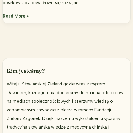
posiłków, aby prawidłowo się rozwijać.
Słoiczek-
Read More »
fastfood
dla
dziecka,
pułapka
na
miliony
rodziców
Kim jesteśmy?
Witaj u Słowiańskiej Zielarki gdzie wraz z mężem
Dawidem, każdego dnia docieramy do miliona odbiorców
na mediach społecznościowych i szerzymy wiedzę o
zapomnianym zawodzie zielarza w ramach Fundacji
Zielony Zagonek. Dzięki naszemu wykształceniu łączymy
tradycyjną słowiańską wiedzę z medycyną chińską i