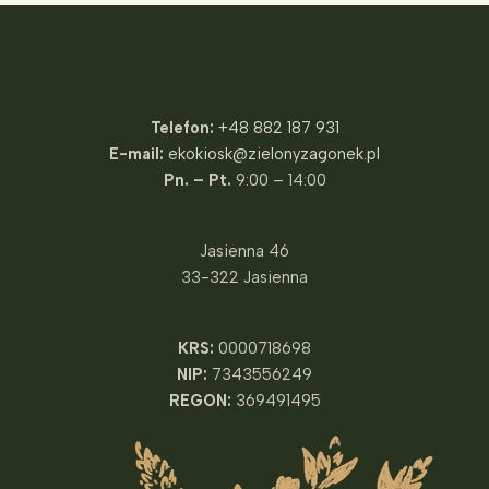
Fundacja Zielony Zagonek
Telefon:
+48 882 187 931
E-mail:
ekokiosk@zielonyzagonek.pl
Pn. – Pt.
9:00 – 14:00
Jasienna 46
33-322 Jasienna
KRS:
0000718698
NIP:
7343556249
REGON:
369491495