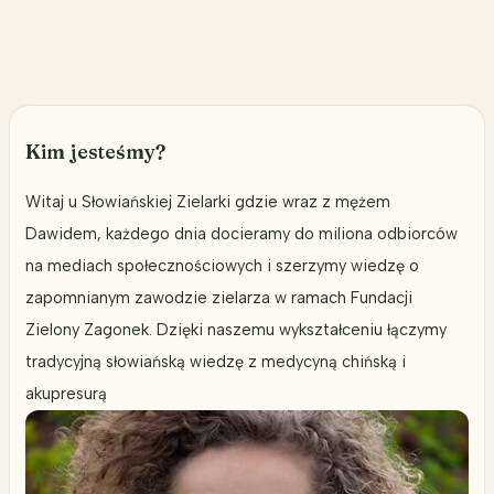
8
naturalnych
sposobów
walki
z
wirusem
Kim jesteśmy?
Witaj u Słowiańskiej Zielarki gdzie wraz z mężem
Dawidem, każdego dnia docieramy do miliona odbiorców
na mediach społecznościowych i szerzymy wiedzę o
zapomnianym zawodzie zielarza w ramach Fundacji
Zielony Zagonek. Dzięki naszemu wykształceniu łączymy
tradycyjną słowiańską wiedzę z medycyną chińską i
akupresurą