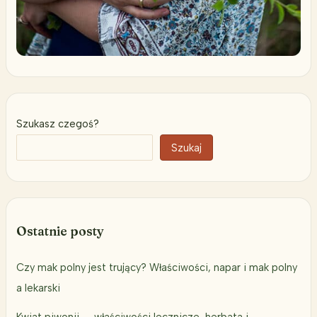
Szukasz czegoś?
Szukaj
Ostatnie posty
Czy mak polny jest trujący? Właściwości, napar i mak polny
a lekarski
Kwiat piwonii — właściwości lecznicze, herbata i