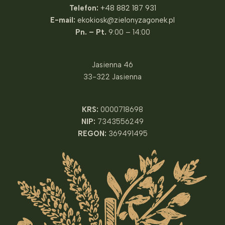
Telefon:
+48 882 187 931
E-mail:
ekokiosk@zielonyzagonek.pl
Pn. – Pt.
9:00 – 14:00
Jasienna 46
33-322 Jasienna
KRS:
0000718698
NIP:
7343556249
REGON:
369491495