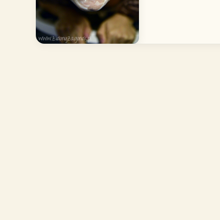
w
maseczce