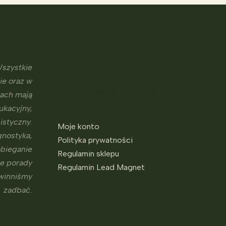
szystkie
ie oraz w
Informacje dla klienta
sach mają
ukacyjny,
istyczny.
Moje konto
gnostyka,
Polityka prywatności
obieganie
Regulamin sklepu
ne porady
Regulamin Lead Magnet
owinniśmy
zadbać.