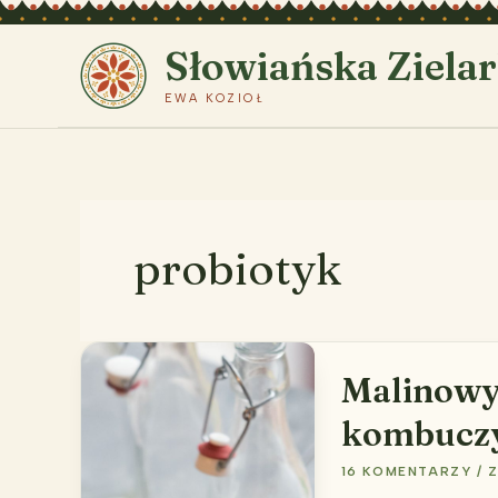
Przejdź
do
Słowiańska Ziela
treści
EWA KOZIOŁ
probiotyk
Malinowy 
kombucz
16 KOMENTARZY
/