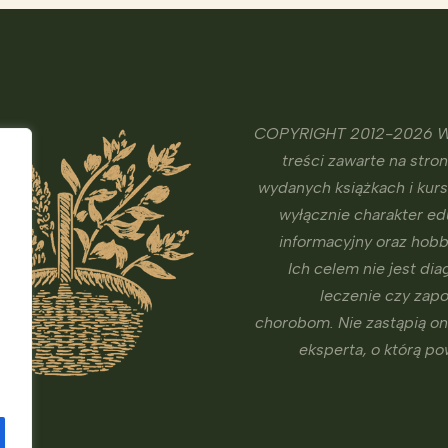
COPYRIGHT 2012-2026 W
treści zawarte na stron
wydanych książkach i kur
wyłącznie charakter ed
informacyjny oraz hobb
Ich celem nie jest dia
leczenie czy zap
chorobom. Nie zastąpią o
eksperta, o którą p