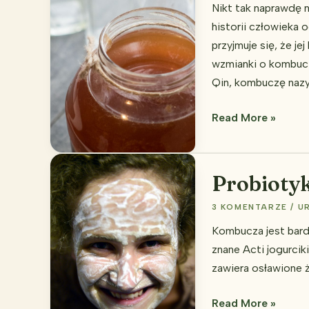
Nikt tak naprawdę n
historii człowieka o
przyjmuje się, że je
wzmianki o kombuczy
Qin, kombuczę nazyw
Malinowy
Read More »
probiotyk,
…
czyli
Probioty
troszkę
3 KOMENTARZE
/
U
o
kombuczy
Kombucza jest bardz
znane Acti jogurcik
zawiera osławione ż
Probiotyk
Read More »