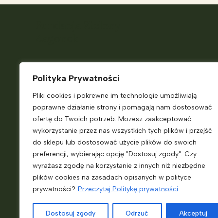
Fundacja Zielony
Zagonek
Telefon:
+48 882 187 931
Polityka Prywatności
E-
Pliki cookies i pokrewne im technologie umożliwiają
mail:
ekokiosk@zielonyzagonek.pl
poprawne działanie strony i pomagają nam dostosować
Pn. – Pt.
9:00 – 14:00
ofertę do Twoich potrzeb. Możesz zaakceptować
wykorzystanie przez nas wszystkich tych plików i przejść
do sklepu lub dostosować użycie plików do swoich
Jasienna 46
preferencji, wybierając opcję "Dostosuj zgody". Czy
33-322 Jasienna
wyrażasz zgodę na korzystanie z innych niż niezbędne
plików cookies na zasadach opisanych w polityce
prywatności?
Przeczytaj Politykę prywatności
KRS:
0000718698
NIP:
7343556249
Dostosuj zgody
Odrzuć
Akceptuj