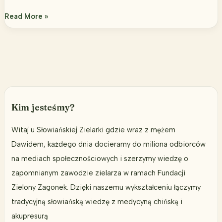
Relaksacja
Read More »
–
hormonalne
ABC
–
Część
IV
Kim jesteśmy?
Witaj u Słowiańskiej Zielarki gdzie wraz z mężem
Dawidem, każdego dnia docieramy do miliona odbiorców
na mediach społecznościowych i szerzymy wiedzę o
zapomnianym zawodzie zielarza w ramach Fundacji
Zielony Zagonek. Dzięki naszemu wykształceniu łączymy
tradycyjną słowiańską wiedzę z medycyną chińską i
akupresurą