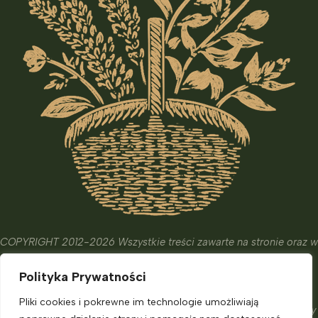
COPYRIGHT 2012-2026 Wszystkie treści zawarte na stronie oraz w
wydanych książkach i kursach mają wyłącznie charakter
Polityka Prywatności
edukacyjny, informacyjny oraz hobbistyczny.
Ich celem nie jest diagnostyka, leczenie czy zapobieganie
Pliki cookies i pokrewne im technologie umożliwiają
chorobom. Nie zastąpią one porady eksperta, o którą powinniśmy