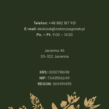
Fundacja Zielony Zagonek
Telefon:
+48 882 187 931
E-mail:
ekokiosk@zielonyzagonek.pl
Pn. – Pt.
9:00 – 14:00
Jasienna 46
33-322 Jasienna
KRS:
0000718698
NIP:
7343556249
REGON:
369491495