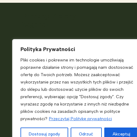
Fundacja Zielony
Zagonek
Telefon:
+48 882 187 931
Polityka Prywatności
E-
Pliki cookies i pokrewne im technologie umożliwiają
mail:
ekokiosk@zielonyzagonek.pl
poprawne działanie strony i pomagają nam dostosować
Pn. – Pt.
9:00 – 14:00
ofertę do Twoich potrzeb. Możesz zaakceptować
wykorzystanie przez nas wszystkich tych plików i przejść
do sklepu lub dostosować użycie plików do swoich
Jasienna 46
preferencji, wybierając opcję "Dostosuj zgody". Czy
33-322 Jasienna
wyrażasz zgodę na korzystanie z innych niż niezbędne
plików cookies na zasadach opisanych w polityce
prywatności?
Przeczytaj Politykę prywatności
KRS:
0000718698
NIP:
7343556249
Dostosuj zgody
Odrzuć
Akceptuj