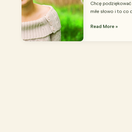
Chcę podziękować 
miłe słowo i to co
URODZINY
Read More »
ZIELONEGO
ZAGONKA
12
Książek
do
rozdania