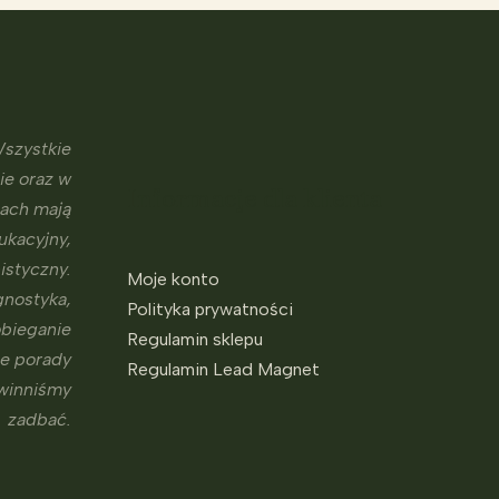
szystkie
ie oraz w
Informacje dla klienta
sach mają
ukacyjny,
istyczny.
Moje konto
gnostyka,
Polityka prywatności
obieganie
Regulamin sklepu
ne porady
Regulamin Lead Magnet
owinniśmy
zadbać.