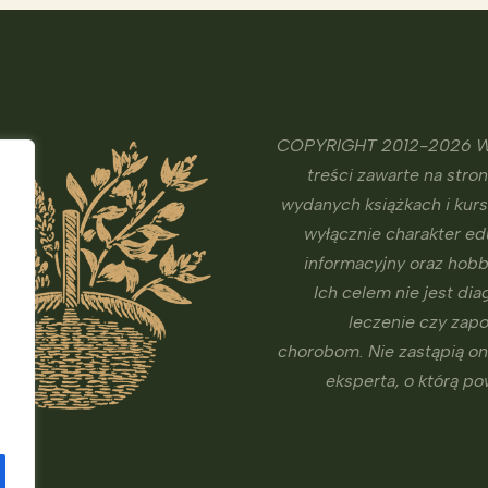
COPYRIGHT 2012-2026 W
treści zawarte na stron
wydanych książkach i kur
wyłącznie charakter ed
informacyjny oraz hobb
Ich celem nie jest dia
leczenie czy zap
chorobom. Nie zastąpią o
eksperta, o którą p