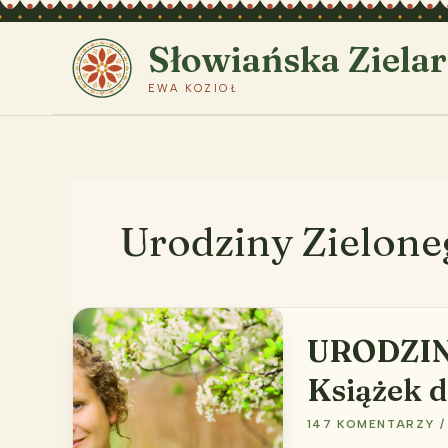
Przejdź
do
Słowiańska Ziela
treści
EWA KOZIOŁ
Urodziny Zielon
URODZIN
Książek d
147 KOMENTARZY