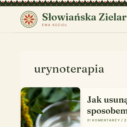
Przejdź
do
Słowiańska Ziela
treści
EWA KOZIOŁ
urynoterapia
Jak usun
sposobe
21 KOMENTARZY
/