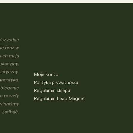
szystkie
ie oraz w
Informacje dla klienta
sach mają
ukacyjny,
istyczny.
Moje konto
gnostyka,
Polityka prywatności
obieganie
Regulamin sklepu
ne porady
Regulamin Lead Magnet
owinniśmy
zadbać.