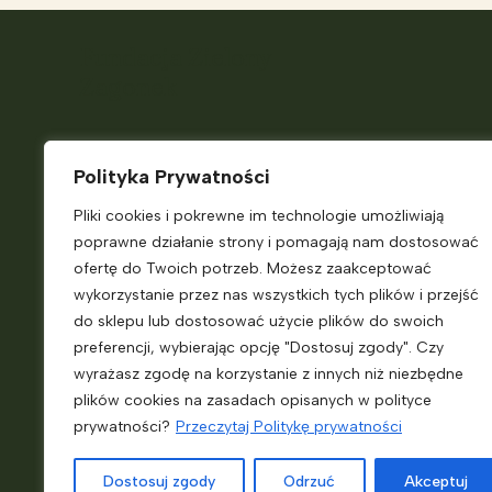
Fundacja Zielony
Zagonek
Telefon:
+48 882 187 931
Polityka Prywatności
E-
Pliki cookies i pokrewne im technologie umożliwiają
mail:
ekokiosk@zielonyzagonek.pl
poprawne działanie strony i pomagają nam dostosować
Pn. – Pt.
9:00 – 14:00
ofertę do Twoich potrzeb. Możesz zaakceptować
wykorzystanie przez nas wszystkich tych plików i przejść
do sklepu lub dostosować użycie plików do swoich
Jasienna 46
preferencji, wybierając opcję "Dostosuj zgody". Czy
33-322 Jasienna
wyrażasz zgodę na korzystanie z innych niż niezbędne
plików cookies na zasadach opisanych w polityce
prywatności?
Przeczytaj Politykę prywatności
KRS:
0000718698
NIP:
7343556249
Dostosuj zgody
Odrzuć
Akceptuj