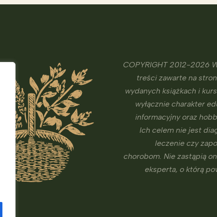
COPYRIGHT 2012-2026 W
treści zawarte na stron
wydanych książkach i kur
wyłącznie charakter ed
informacyjny oraz hobb
Ich celem nie jest dia
leczenie czy zap
chorobom. Nie zastąpią o
eksperta, o którą p