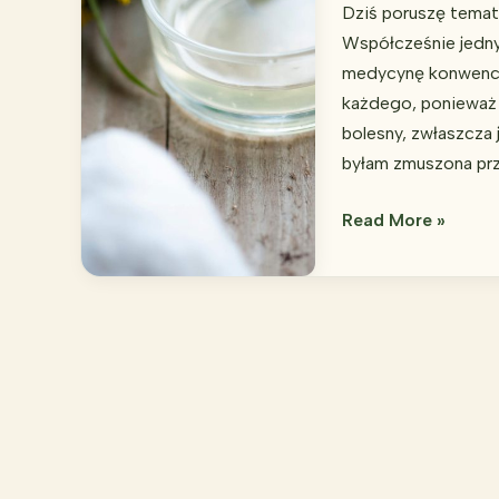
Dziś poruszę temat 
Współcześnie jedny
medycynę konwencjo
każdego, ponieważ 
bolesny, zwłaszcza 
byłam zmuszona prz
Jak
Read More »
usunąć
kurzajki
domowym
sposobem