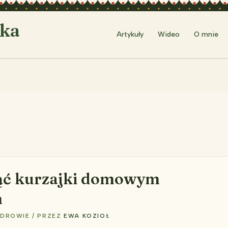
rka
Artykuły
Wideo
O mnie
ąć kurzajki domowym
m
ZDROWIE
/ PRZEZ
EWA KOZIOŁ