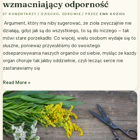
wzmacniający odporność
27 KOMENTARZY
/
DZIECKO
,
ZDROWIE
/ PRZEZ
EWA KOZIOŁ
Argument, który ma niby sugerować, że zioła zwyczajnie nie
działają, gdyż jak są do wszystkiego, to są do niczego – tak
mówi stare porzekadło. Co więcej, wielu osobom wydaje się to
słuszne, ponieważ przywykliśmy do swoistego
odseparowywania naszych organów od siebie, myśląc że każdy
organ choruje tak jakby oddzielnie, czyli lecząc serce nie
zastanawiamy się
Jak
Read More »
zrobić
syrop
chrzanowy
wzmacniający
odporność