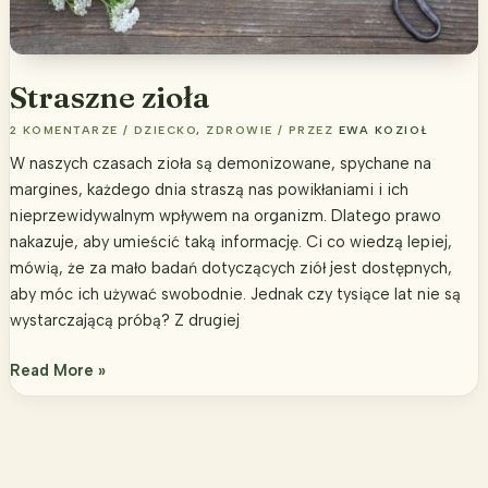
Straszne zioła
2 KOMENTARZE
/
DZIECKO
,
ZDROWIE
/ PRZEZ
EWA KOZIOŁ
W naszych czasach zioła są demonizowane, spychane na
margines, każdego dnia straszą nas powikłaniami i ich
nieprzewidywalnym wpływem na organizm. Dlatego prawo
nakazuje, aby umieścić taką informację. Ci co wiedzą lepiej,
mówią, że za mało badań dotyczących ziół jest dostępnych,
aby móc ich używać swobodnie. Jednak czy tysiące lat nie są
wystarczającą próbą? Z drugiej
Straszne
Read More »
zioła