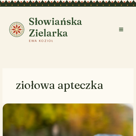
Przejdź
do
treści
Słowiańska
Zielarka
EWA KOZIOŁ
ziołowa apteczka