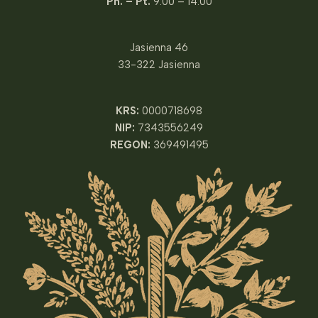
Pn. – Pt.
9:00 – 14:00
Jasienna 46
33-322 Jasienna
KRS:
0000718698
NIP:
7343556249
REGON:
369491495