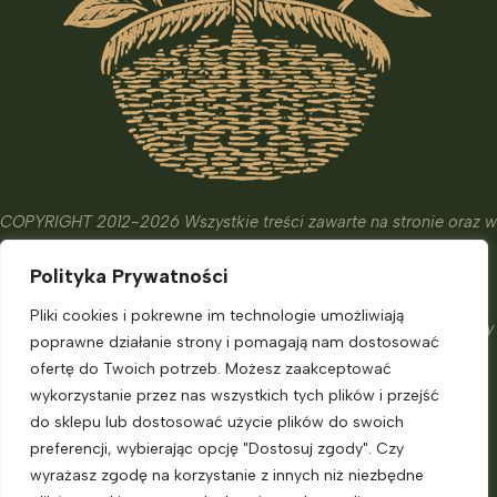
COPYRIGHT 2012-2026 Wszystkie treści zawarte na stronie oraz w
wydanych książkach i kursach mają wyłącznie charakter
Polityka Prywatności
edukacyjny, informacyjny oraz hobbistyczny.
Ich celem nie jest diagnostyka, leczenie czy zapobieganie
Pliki cookies i pokrewne im technologie umożliwiają
chorobom. Nie zastąpią one porady eksperta, o którą powinniśmy
poprawne działanie strony i pomagają nam dostosować
zadbać.
ofertę do Twoich potrzeb. Możesz zaakceptować
Informacje dla klienta
wykorzystanie przez nas wszystkich tych plików i przejść
do sklepu lub dostosować użycie plików do swoich
preferencji, wybierając opcję "Dostosuj zgody". Czy
Moje konto
wyrażasz zgodę na korzystanie z innych niż niezbędne
Polityka prywatności