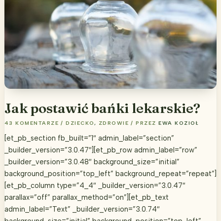
Jak postawić bańki lekarskie?
43 KOMENTARZE
/
DZIECKO
,
ZDROWIE
/ PRZEZ
EWA KOZIOŁ
[et_pb_section fb_built=”1″ admin_label=”section”
_builder_version=”3.0.47″][et_pb_row admin_label=”row”
_builder_version=”3.0.48″ background_size=”initial”
background_position=”top_left” background_repeat=”repeat”]
[et_pb_column type=”4_4″ _builder_version=”3.0.47″
parallax=”off” parallax_method=”on”][et_pb_text
admin_label=”Text” _builder_version=”3.0.74″
background_size=”initial” background_position=”top_left”