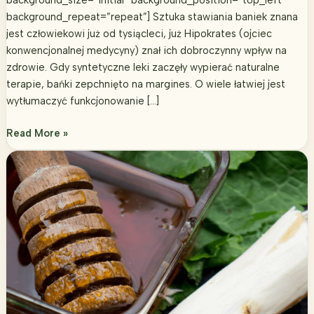
background_repeat=”repeat”] Sztuka stawiania baniek znana
jest człowiekowi już od tysiącleci, już Hipokrates (ojciec
konwencjonalnej medycyny) znał ich dobroczynny wpływ na
zdrowie. Gdy syntetyczne leki zaczęły wypierać naturalne
terapie, bańki zepchnięto na margines. O wiele łatwiej jest
wytłumaczyć funkcjonowanie […]
Jak
Read More »
postawić
bańki
lekarskie?