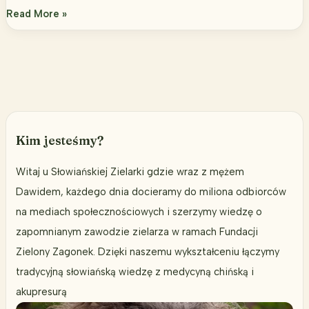
Walczymy
Read More »
ze
szkodnikami
bez
chemii
–
naturalne
środki
Kim jesteśmy?
na
szkodniki
Witaj u Słowiańskiej Zielarki gdzie wraz z mężem
Dawidem, każdego dnia docieramy do miliona odbiorców
na mediach społecznościowych i szerzymy wiedzę o
zapomnianym zawodzie zielarza w ramach Fundacji
Zielony Zagonek. Dzięki naszemu wykształceniu łączymy
tradycyjną słowiańską wiedzę z medycyną chińską i
akupresurą