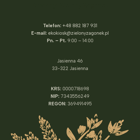
Fundacja Zielony Zagonek
Telefon:
+48 882 187 931
E-mail:
ekokiosk@zielonyzagonek.pl
Pn. – Pt.
9:00 – 14:00
Jasienna 46
33-322 Jasienna
KRS:
0000718698
NIP:
7343556249
REGON:
369491495