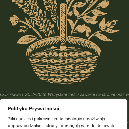
COPYRIGHT 2012-2026 Wszystkie treści zawarte na stronie oraz w
wydanych książkach i kursach mają wyłącznie charakter
Polityka Prywatności
edukacyjny, informacyjny oraz hobbistyczny.
Ich celem nie jest diagnostyka, leczenie czy zapobieganie
Pliki cookies i pokrewne im technologie umożliwiają
chorobom. Nie zastąpią one porady eksperta, o którą powinniśmy
poprawne działanie strony i pomagają nam dostosować
zadbać.