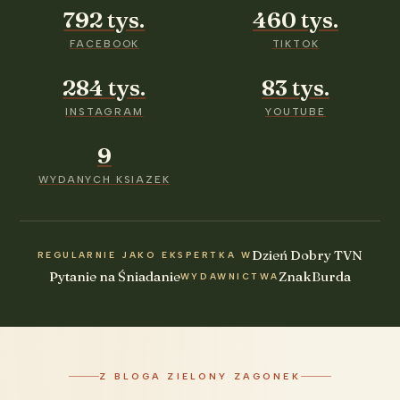
792 tys.
460 tys.
FACEBOOK
TIKTOK
284 tys.
83 tys.
INSTAGRAM
YOUTUBE
9
WYDANYCH KSIAZEK
Dzień Dobry TVN
REGULARNIE JAKO EKSPERTKA W
Pytanie na Śniadanie
Znak
Burda
WYDAWNICTWA
Z BLOGA ZIELONY ZAGONEK