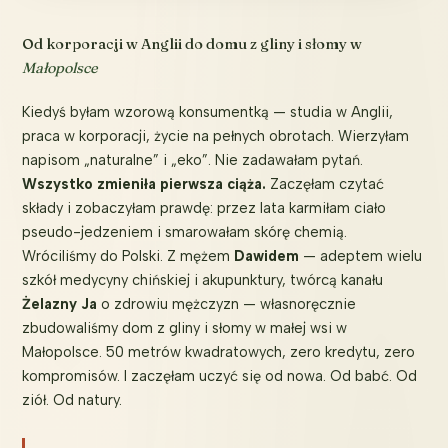
Od korporacji w Anglii do domu z gliny i słomy w
Małopolsce
Kiedyś byłam wzorową konsumentką — studia w Anglii,
praca w korporacji, życie na pełnych obrotach. Wierzyłam
napisom „naturalne” i „eko”. Nie zadawałam pytań.
Wszystko zmieniła pierwsza ciąża.
Zaczęłam czytać
składy i zobaczyłam prawdę: przez lata karmiłam ciało
pseudo-jedzeniem i smarowałam skórę chemią.
Wróciliśmy do Polski. Z mężem
Dawidem
— adeptem wielu
szkół medycyny chińskiej i akupunktury, twórcą kanału
Żelazny Ja
o zdrowiu mężczyzn — własnoręcznie
zbudowaliśmy dom z gliny i słomy w małej wsi w
Małopolsce. 50 metrów kwadratowych, zero kredytu, zero
kompromisów. I zaczęłam uczyć się od nowa. Od babć. Od
ziół. Od natury.