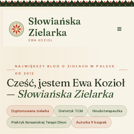
Przejdź
do
treści
Słowiańska
Zielarka
EWA KOZIOŁ
NAJWIĘKSZY BLOG O ZIOŁACH W POLSCE ·
OD 2012
Cześć, jestem Ewa Kozioł
—
Słowiańska Zielarka
Dyplomowana zielarka
Dietetyk TCM
Hirudoterapeutka
Praktyk Koreańskiej Terapii Dłoni
Autorka 9 książek