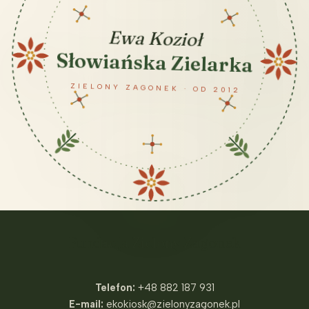
Ewa Kozioł
Słowiańska Zielarka
ZIELONY ZAGONEK · OD 2012
Fundacja Zielony Zagonek
Telefon:
+48 882 187 931
E-mail:
ekokiosk@zielonyzagonek.pl