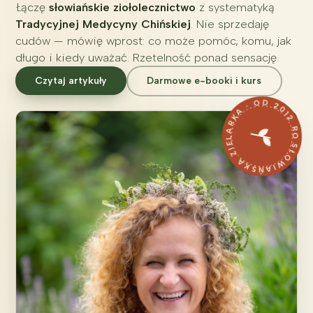
Łączę
słowiańskie ziołolecznictwo
z systematyką
Tradycyjnej Medycyny Chińskiej
. Nie sprzedaję
cudów — mówię wprost: co może pomóc, komu, jak
długo i kiedy uważać. Rzetelność ponad sensację.
Czytaj artykuły
Darmowe e-booki i kurs
SŁOWIAŃSKA ZIELARKA · OD 2012 ROKU 