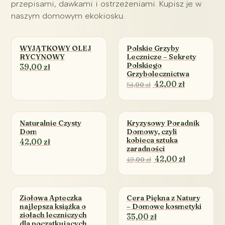
przepisami, dawkami i ostrzeżeniami. Kupisz je w
naszym domowym ekokiosku.
WYJĄTKOWY OLEJ
Polskie Grzyby
RYCYNOWY
Lecznicze – Sekrety
Polskiego
39,00 zł
Grzybolecznictwa
42,00 zł
54,00 zł
Naturalnie Czysty
Kryzysowy Poradnik
Dom
Domowy, czyli
kobieca sztuka
42,00 zł
zaradności
42,00 zł
49,00 zł
Ziołowa Apteczka
Cera Piękna z Natury
najlepsza książka o
– Domowe kosmetyki
ziołach leczniczych
35,00 zł
dla początkujących