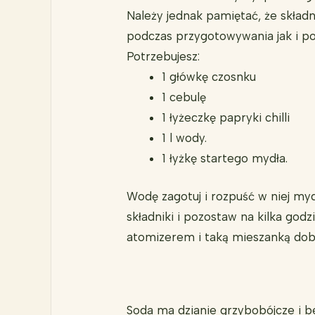
Należy jednak pamiętać, że składn
podczas przygotowywania jak i po
Potrzebujesz:
1 główkę czosnku
1 cebulę
1 łyżeczkę papryki chilli
1 l wody.
1 łyżkę startego mydła.
Wodę zagotuj i rozpuść w niej my
składniki i pozostaw na kilka god
atomizerem i taką mieszanką dob
Soda ma dzianie grzybobójcze i 