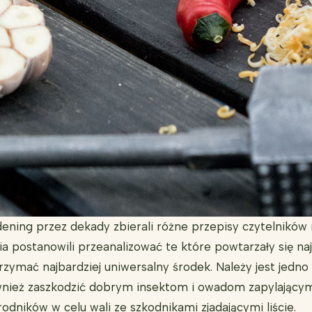
ing przez dekady zbierali różne przepisy czytelników
postanowili przeanalizować te które powtarzały się najc
rzymać najbardziej uniwersalny środek. Należy jest jedno
nież zaszkodzić dobrym insektom i owadom zapylający
dników w celu wali ze szkodnikami zjadającymi liście.