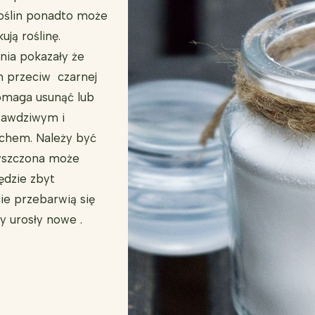
roślin ponadto może
ują roślinę.
nia pokazały że
 przeciw czarnej
omaga usunąć lub
rawdziwym i
rchem. Należy być
zyszczona może
będzie zbyt
cie przebarwią się
y urosły nowe .