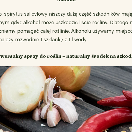
 spirytus salicylowy niszczy dużą część szkodników mając
ym gdyż alkohol może uszkodzić liście rośliny. Dlatego na
czniemy pomagać całej roślinie. Alkoholu używamy miejsco
leży rozwodnić 1 szklankę z 1 l wody.
wersalny spray do roślin – naturalny środek na szkod