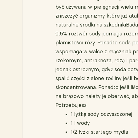
być używana w pielęgnacji wielu 
zniszczyć organizmy które już atak
naturalne środki na szkodnikiBada
0,5% roztwór sody pomaga różom
plamistości róży. Ponadto soda p
wspomaga w walce z mączniak p
rzekomym, antraknoza, rdzą i pa
jednak ostrożnym, gdyż soda oc
spalić części zielone rośliny jeśli 
skoncentrowana. Ponadto jeśli liś
na brązowo należy je oberwać, ab
Potrzebujesz
1 łyżkę sody oczyszczonej
1 l wody
1/2 łyżki startego mydła