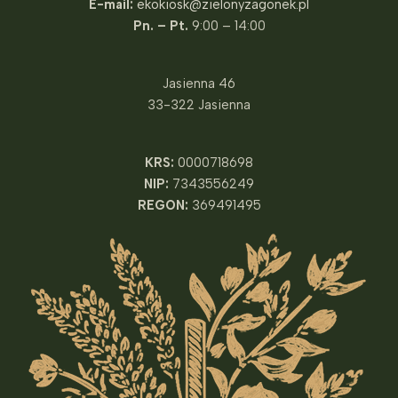
E-mail:
ekokiosk@zielonyzagonek.pl
Pn. – Pt.
9:00 – 14:00
Jasienna 46
33-322 Jasienna
KRS:
0000718698
NIP:
7343556249
REGON:
369491495