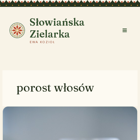
Przejdź
do
treści
Słowiańska
Zielarka
EWA KOZIOŁ
porost włosów