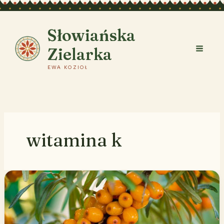
Przejdź
do
treści
Słowiańska
Zielarka
EWA KOZIOŁ
witamina k