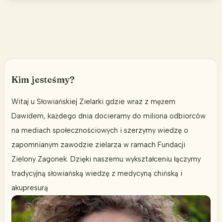
uniwersalna,
że
musimy
ją
posiadać
w
Kim jesteśmy?
ogrodzie.
Witaj u Słowiańskiej Zielarki gdzie wraz z mężem
Dawidem, każdego dnia docieramy do miliona odbiorców
na mediach społecznościowych i szerzymy wiedzę o
zapomnianym zawodzie zielarza w ramach Fundacji
Zielony Zagonek. Dzięki naszemu wykształceniu łączymy
tradycyjną słowiańską wiedzę z medycyną chińską i
akupresurą