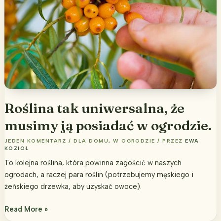
Roślina tak uniwersalna, że
musimy ją posiadać w ogrodzie.
JEDEN KOMENTARZ
/
DLA DOMU
,
W OGRODZIE
/ PRZEZ
EWA
KOZIOŁ
To kolejna roślina, która powinna zagościć w naszych
ogrodach, a raczej para roślin (potrzebujemy męskiego i
żeńskiego drzewka, aby uzyskać owoce).
Roślina
Read More »
tak