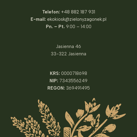
Telefon:
+48 882 187 931
E-mail:
ekokiosk@zielonyzagonek.pl
Pn. – Pt.
9:00 – 14:00
Jasienna 46
33-322 Jasienna
KRS:
0000718698
NIP:
7343556249
REGON:
369491495