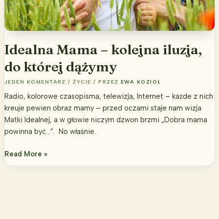
Idealna Mama – kolejna iluzja,
do której dążymy
JEDEN KOMENTARZ
/
ŻYCIE
/ PRZEZ
EWA KOZIOŁ
Radio, kolorowe czasopisma, telewizja, Internet – każde z nich
kreuje pewien obraz mamy – przed oczami staje nam wizja
Matki Idealnej, a w głowie niczym dzwon brzmi „Dobra mama
powinna być…”. No właśnie.
Idealna
Read More »
Mama
–
kolejna
iluzja,
do