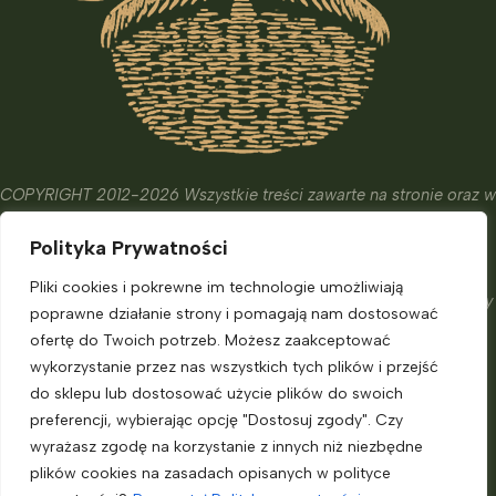
COPYRIGHT 2012-2026 Wszystkie treści zawarte na stronie oraz w
wydanych książkach i kursach mają wyłącznie charakter
Polityka Prywatności
edukacyjny, informacyjny oraz hobbistyczny.
Ich celem nie jest diagnostyka, leczenie czy zapobieganie
Pliki cookies i pokrewne im technologie umożliwiają
chorobom. Nie zastąpią one porady eksperta, o którą powinniśmy
poprawne działanie strony i pomagają nam dostosować
zadbać.
ofertę do Twoich potrzeb. Możesz zaakceptować
Informacje dla klienta
wykorzystanie przez nas wszystkich tych plików i przejść
do sklepu lub dostosować użycie plików do swoich
preferencji, wybierając opcję "Dostosuj zgody". Czy
Moje konto
wyrażasz zgodę na korzystanie z innych niż niezbędne
Polityka prywatności
plików cookies na zasadach opisanych w polityce
Regulamin sklepu