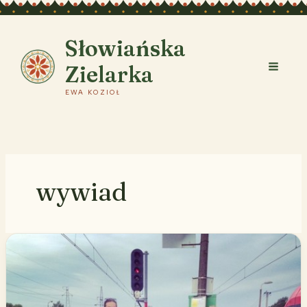
Przejdź
do
treści
Słowiańska
Zielarka
EWA KOZIOŁ
wywiad