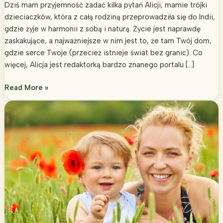
Dziś mam przyjemność zadać kilka pytań Alicji, mamie trójki
dzieciaczków, która z całą rodziną przeprowadziła się do Indii,
gdzie żyje w harmonii z sobą i naturą. Życie jest naprawdę
zaskakujące, a najważniejsze w nim jest to, że tam Twój dom,
gdzie serce Twoje (przecież istnieje świat bez granic). Co
więcej, Alicja jest redaktorką bardzo znanego portalu […]
Świat
Read More »
bez
granic.
Wywiad
z
Alicją
Szwintą-
Dyrdą