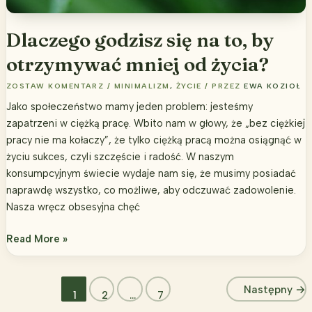
Dlaczego godzisz się na to, by
otrzymywać mniej od życia?
ZOSTAW KOMENTARZ
/
MINIMALIZM
,
ŻYCIE
/ PRZEZ
EWA KOZIOŁ
Jako społeczeństwo mamy jeden problem: jesteśmy
zapatrzeni w ciężką pracę. Wbito nam w głowy, że „bez ciężkiej
pracy nie ma kołaczy”, że tylko ciężką pracą można osiągnąć w
życiu sukces, czyli szczęście i radość. W naszym
konsumpcyjnym świecie wydaje nam się, że musimy posiadać
naprawdę wszystko, co możliwe, aby odczuwać zadowolenie.
Nasza wręcz obsesyjna chęć
Dlaczego
Read More »
godzisz
się
na
Następny
→
1
2
…
7
to,