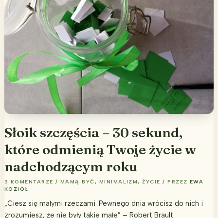
Czy
popełniasz
te
3
błędy?
Słoik szczęścia – 30 sekund,
które odmienią Twoje życie w
nadchodzącym roku
3 KOMENTARZE
/
MAMĄ BYĆ
,
MINIMALIZM
,
ŻYCIE
/ PRZEZ
EWA
KOZIOŁ
„Ciesz się małymi rzeczami. Pewnego dnia wrócisz do nich i
zrozumiesz, że nie były takie małe” – Robert Brault.