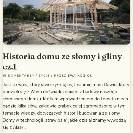
2017
Historia domu ze słomy i gliny
cz.1
15 KOMENTARZY
/
ŻYCIE
/ PRZEZ
EWA KOZIOŁ
Jest to wpis, który stworzył mój mąż na imię mam Dawid, który
podzieli się z Wami doświadczeniami z budowy naszego
słomianego domku. Krótkim wprowadzeniem do tematu niech
będzie kilka słów, zaledwie zrębek całej zgromadzonej w tym
temacie wiedzy, dotyczących historii budowania ze słomy.
Domy w technologii ‚straw bale’ jakie dzisiaj znamy wywodzą
się z Alaski,