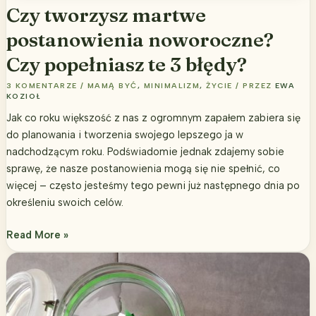
Czy tworzysz martwe
postanowienia noworoczne?
Czy popełniasz te 3 błędy?
3 KOMENTARZE
/
MAMĄ BYĆ
,
MINIMALIZM
,
ŻYCIE
/ PRZEZ
EWA
KOZIOŁ
Jak co roku większość z nas z ogromnym zapałem zabiera się
do planowania i tworzenia swojego lepszego ja w
nadchodzącym roku. Podświadomie jednak zdajemy sobie
sprawę, że nasze postanowienia mogą się nie spełnić, co
więcej – często jesteśmy tego pewni już następnego dnia po
określeniu swoich celów.
Czy
Read More »
tworzysz
martwe
postanowienia
noworoczne?