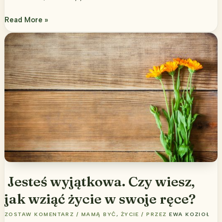
Słoik
Read More »
szczęścia
–
30
sekund,
które
odmienią
Twoje
życie
w
nadchodzącym
roku
Jesteś wyjątkowa. Czy wiesz,
jak wziąć życie w swoje ręce?
ZOSTAW KOMENTARZ
/
MAMĄ BYĆ
,
ŻYCIE
/ PRZEZ
EWA KOZIOŁ