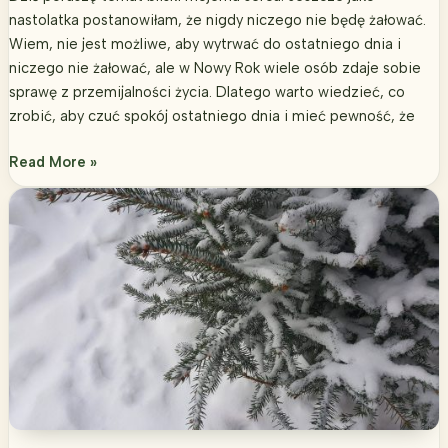
nastolatka postanowiłam, że nigdy niczego nie będę żałować.
Wiem, nie jest możliwe, aby wytrwać do ostatniego dnia i
niczego nie żałować, ale w Nowy Rok wiele osób zdaje sobie
sprawę z przemijalności życia. Dlatego warto wiedzieć, co
zrobić, aby czuć spokój ostatniego dnia i mieć pewność, że
5
Read More »
rzeczy,
które
powinnaś
zrobić,
aby
niczego
w
życiu
nie
żałować