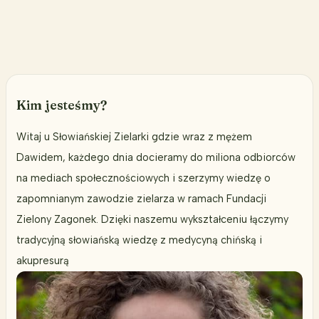
by
otrzymywać
mniej
od
życia?
Kim jesteśmy?
Witaj u Słowiańskiej Zielarki gdzie wraz z mężem
Dawidem, każdego dnia docieramy do miliona odbiorców
na mediach społecznościowych i szerzymy wiedzę o
zapomnianym zawodzie zielarza w ramach Fundacji
Zielony Zagonek. Dzięki naszemu wykształceniu łączymy
tradycyjną słowiańską wiedzę z medycyną chińską i
akupresurą