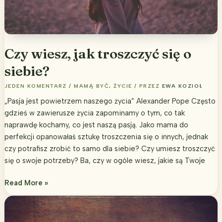
Czy wiesz, jak troszczyć się o
siebie?
JEDEN KOMENTARZ
/
MAMĄ BYĆ
,
ŻYCIE
/ PRZEZ
EWA KOZIOŁ
„Pasja jest powietrzem naszego życia” Alexander Pope Często
gdzieś w zawierusze życia zapominamy o tym, co tak
naprawdę kochamy, co jest naszą pasją. Jako mama do
perfekcji opanowałaś sztukę troszczenia się o innych, jednak
czy potrafisz zrobić to samo dla siebie? Czy umiesz troszczyć
się o swoje potrzeby? Ba, czy w ogóle wiesz, jakie są Twoje
Czy
Read More »
wiesz,
jak
troszczyć