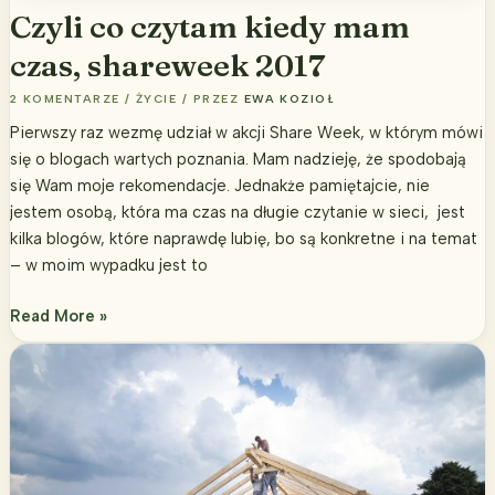
Czyli co czytam kiedy mam
czas, shareweek 2017
2 KOMENTARZE
/
ŻYCIE
/ PRZEZ
EWA KOZIOŁ
Pierwszy raz wezmę udział w akcji Share Week, w którym mówi
się o blogach wartych poznania. Mam nadzieję, że spodobają
się Wam moje rekomendacje. Jednakże pamiętajcie, nie
jestem osobą, która ma czas na długie czytanie w sieci, jest
kilka blogów, które naprawdę lubię, bo są konkretne i na temat
– w moim wypadku jest to
Czyli
Read More »
co
czytam
kiedy
mam
czas,
shareweek