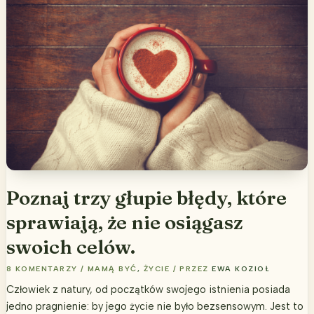
się
o
siebie?
Poznaj trzy głupie błędy, które
sprawiają, że nie osiągasz
swoich celów.
8 KOMENTARZY
/
MAMĄ BYĆ
,
ŻYCIE
/ PRZEZ
EWA KOZIOŁ
Człowiek z natury, od początków swojego istnienia posiada
jedno pragnienie: by jego życie nie było bezsensowym. Jest to