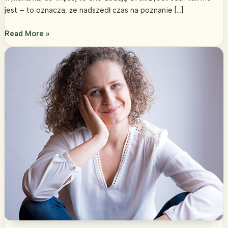
jest – to oznacza, że nadszedł czas na poznanie […]
Poznaj
Read More »
5
sekretów
dzięki
którym
wyrwiesz
się
z
monotonii.