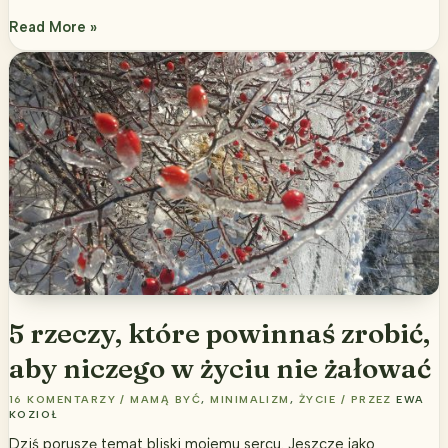
Historia
Read More »
domu
ze
słomy
i
gliny
cz.1
5 rzeczy, które powinnaś zrobić,
aby niczego w życiu nie żałować
16 KOMENTARZY
/
MAMĄ BYĆ
,
MINIMALIZM
,
ŻYCIE
/ PRZEZ
EWA
KOZIOŁ
Dziś poruszę temat bliski mojemu sercu. Jeszcze jako