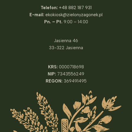
Telefon:
+48 882 187 931
E-mail:
ekokiosk@zielonyzagonek.pl
Pn. – Pt.
9:00 – 14:00
Jasienna 46
33-322 Jasienna
KRS:
0000718698
NIP:
7343556249
REGON:
369491495