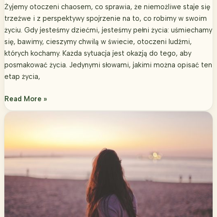
Żyjemy otoczeni chaosem, co sprawia, że niemożliwe staje się
trzeźwe i z perspektywy spojrzenie na to, co robimy w swoim
życiu. Gdy jesteśmy dziećmi, jesteśmy pełni życia: uśmiechamy
się, bawimy, cieszymy chwilą w świecie, otoczeni ludźmi,
których kochamy. Każda sytuacja jest okazją do tego, aby
posmakować życia. Jedynymi słowami, jakimi można opisać ten
etap życia,
Jesteś
Read More »
wyjątkowa.
Czy
wiesz,
jak
wziąć
życie
w
swoje
ręce?