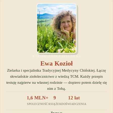
✦ SŁOWIAŃSKA ZIELARKA
Ewa Kozioł
Zielarka i specjalistka Tradycyjnej Medycyny Chińskiej. Łączę
słowiańskie ziołolecznictwo z wiedzą TCM. Każdy przepis
testuję najpierw na własnej rodzinie — dopiero potem dzielę się
nim z Tobą.
1,6 MLN+
9
12 lat
SPOŁECZNOŚĆ
KSIĄŻEK
DOŚWIADCZENIA