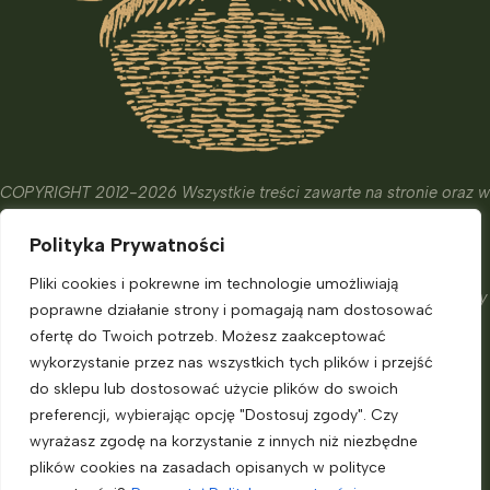
COPYRIGHT 2012-2026 Wszystkie treści zawarte na stronie oraz w
wydanych książkach i kursach mają wyłącznie charakter
Polityka Prywatności
edukacyjny, informacyjny oraz hobbistyczny.
Ich celem nie jest diagnostyka, leczenie czy zapobieganie
Pliki cookies i pokrewne im technologie umożliwiają
chorobom. Nie zastąpią one porady eksperta, o którą powinniśmy
poprawne działanie strony i pomagają nam dostosować
zadbać.
ofertę do Twoich potrzeb. Możesz zaakceptować
Informacje dla klienta
wykorzystanie przez nas wszystkich tych plików i przejść
do sklepu lub dostosować użycie plików do swoich
preferencji, wybierając opcję "Dostosuj zgody". Czy
Moje konto
wyrażasz zgodę na korzystanie z innych niż niezbędne
Polityka prywatności
plików cookies na zasadach opisanych w polityce
Regulamin sklepu