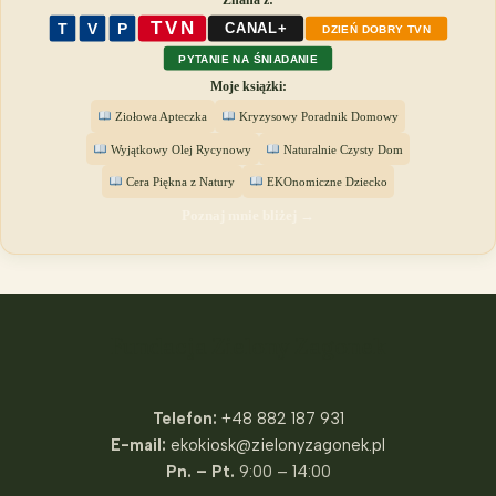
Znana z:
TVN
T
V
P
CANAL+
DZIEŃ DOBRY TVN
PYTANIE NA ŚNIADANIE
Moje książki:
Ziołowa Apteczka
Kryzysowy Poradnik Domowy
Wyjątkowy Olej Rycynowy
Naturalnie Czysty Dom
Cera Piękna z Natury
EKOnomiczne Dziecko
Poznaj mnie bliżej →
Fundacja Zielony Zagonek
Telefon:
+48 882 187 931
E-mail:
ekokiosk@zielonyzagonek.pl
Pn. – Pt.
9:00 – 14:00