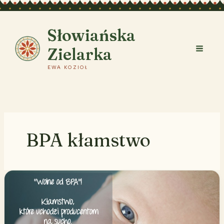
Przejdź
do
treści
Słowiańska
Zielarka
EWA KOZIOŁ
BPA kłamstwo