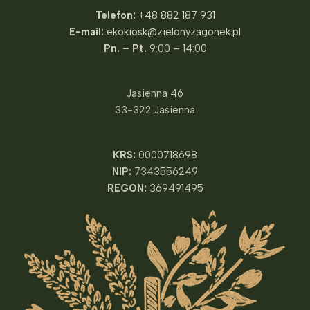
Telefon:
+48 882 187 931
E-mail:
ekokiosk@zielonyzagonek.pl
Pn. – Pt.
9:00 – 14:00
Jasienna 46
33-322 Jasienna
KRS:
0000718698
NIP:
7343556249
REGON:
369491495