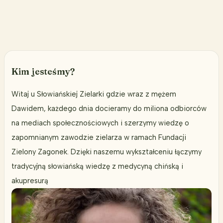
BPA,
czyli
kłamstwo,
o
którym
warto
Kim jesteśmy?
mówić
Witaj u Słowiańskiej Zielarki gdzie wraz z mężem
Dawidem, każdego dnia docieramy do miliona odbiorców
na mediach społecznościowych i szerzymy wiedzę o
zapomnianym zawodzie zielarza w ramach Fundacji
Zielony Zagonek. Dzięki naszemu wykształceniu łączymy
tradycyjną słowiańską wiedzę z medycyną chińską i
akupresurą