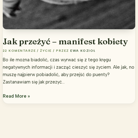
Jak przeżyć – manifest kobiety
22 KOMENTARZE
/
ŻYCIE
/ PRZEZ
EWA KOZIOŁ
Bo ile można biadolić, czas wyrwać się z tego kręgu
negatywnych informacji i zacząć cieszyć się życiem. Ale jak, no
muszę najpierw pobiadolić, aby przejść do puenty?
Zastanawiam się jak przeżyć…
Jak
Read More »
przeżyć
–
manifest
kobiety