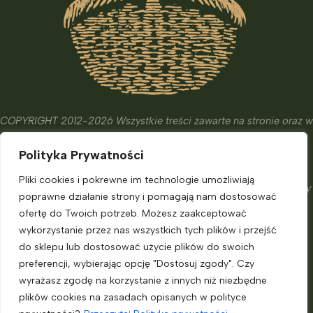
COPYRIGHT 2012-2026 Wszystkie treści zawarte na stronie oraz w
wydanych książkach i kursach mają wyłącznie charakter
Polityka Prywatności
edukacyjny, informacyjny oraz hobbistyczny.
Ich celem nie jest diagnostyka, leczenie czy zapobieganie
Pliki cookies i pokrewne im technologie umożliwiają
chorobom. Nie zastąpią one porady eksperta, o którą powinniśmy
poprawne działanie strony i pomagają nam dostosować
zadbać.
ofertę do Twoich potrzeb. Możesz zaakceptować
Informacje dla klienta
wykorzystanie przez nas wszystkich tych plików i przejść
do sklepu lub dostosować użycie plików do swoich
preferencji, wybierając opcję "Dostosuj zgody". Czy
Moje konto
wyrażasz zgodę na korzystanie z innych niż niezbędne
Polityka prywatności
plików cookies na zasadach opisanych w polityce
Regulamin sklepu