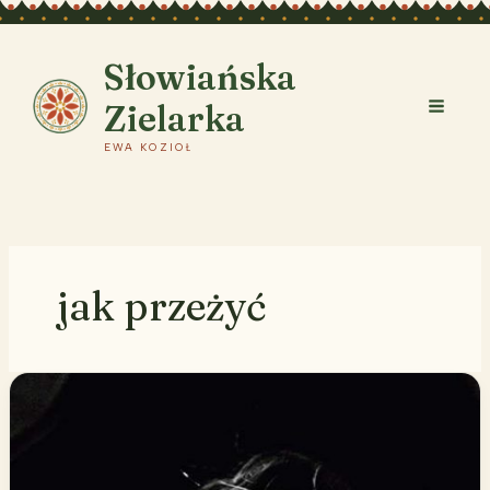
Przejdź
do
treści
Słowiańska
Zielarka
EWA KOZIOŁ
jak przeżyć