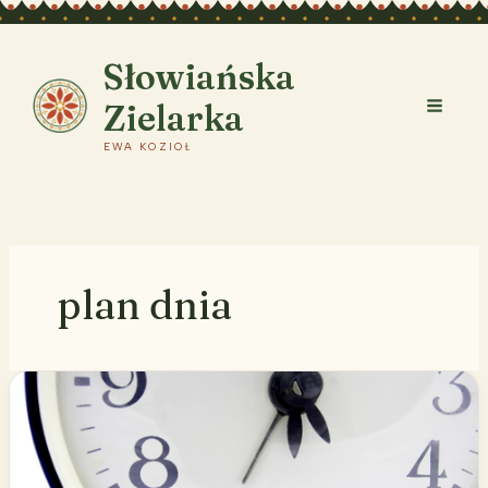
Przejdź
do
treści
Słowiańska
Zielarka
EWA KOZIOŁ
plan dnia