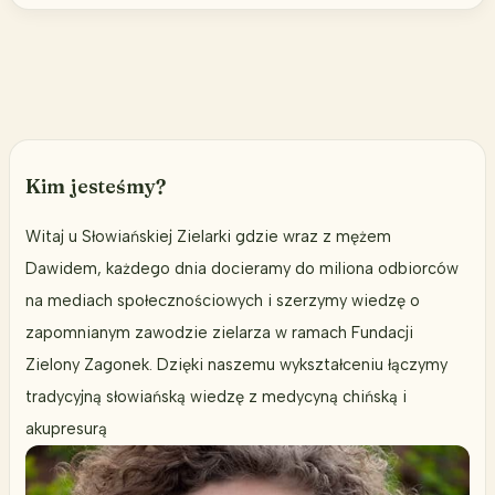
dnia
kobiety
–
hormonalne
ABC.
Część
III
Kim jesteśmy?
Witaj u Słowiańskiej Zielarki gdzie wraz z mężem
Dawidem, każdego dnia docieramy do miliona odbiorców
na mediach społecznościowych i szerzymy wiedzę o
zapomnianym zawodzie zielarza w ramach Fundacji
Zielony Zagonek. Dzięki naszemu wykształceniu łączymy
tradycyjną słowiańską wiedzę z medycyną chińską i
akupresurą