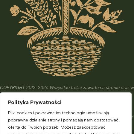
COPYRIGHT 2012-2026 Wszystkie treści zawarte na stronie oraz w
wydanych książkach i kursach mają wyłącznie charakter
Polityka Prywatności
edukacyjny, informacyjny oraz hobbistyczny.
Ich celem nie jest diagnostyka, leczenie czy zapobieganie
Pliki cookies i pokrewne im technologie umożliwiają
chorobom. Nie zastąpią one porady eksperta, o którą powinniśmy
poprawne działanie strony i pomagają nam dostosować
zadbać.
ofertę do Twoich potrzeb. Możesz zaakceptować
Informacje dla klienta