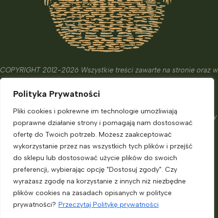
COPYRIGHT 2012-2026 Wszystkie treści zawarte na stronie oraz w
wydanych książkach i kursach mają wyłącznie charakter
Polityka Prywatności
edukacyjny, informacyjny oraz hobbistyczny.
Ich celem nie jest diagnostyka, leczenie czy zapobieganie
Pliki cookies i pokrewne im technologie umożliwiają
chorobom. Nie zastąpią one porady eksperta, o którą powinniśmy
poprawne działanie strony i pomagają nam dostosować
zadbać.
ofertę do Twoich potrzeb. Możesz zaakceptować
Informacje dla klienta
wykorzystanie przez nas wszystkich tych plików i przejść
do sklepu lub dostosować użycie plików do swoich
preferencji, wybierając opcję "Dostosuj zgody". Czy
Moje konto
wyrażasz zgodę na korzystanie z innych niż niezbędne
Polityka prywatności
plików cookies na zasadach opisanych w polityce
Regulamin sklepu
prywatności?
Przeczytaj Politykę prywatności
Regulamin Lead Magnet