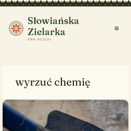
Przejdź
do
treści
Słowiańska
Zielarka
EWA KOZIOŁ
wyrzuć chemię