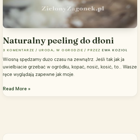
Naturalny peeling do dłoni
3 KOMENTARZE
/
URODA
,
W OGRODZIE
/ PRZEZ
EWA KOZIOŁ
Wiosną spędzamy dużo czasu na zewnątrz. Jeśli tak jak ja
uwielbiacie grzebać w ogródku, kopać, nosić, kosić, to… Wasze
ręce wyglądają zapewne jak moje.
Naturalny
Read More »
peeling
do
dłoni