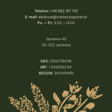
Telefon:
+48 882 187 931
E-mail:
ekokiosk@zielonyzagonek.pl
Pn. – Pt.
9:00 – 14:00
Jasienna 46
33-322 Jasienna
KRS:
0000718698
NIP:
7343556249
REGON:
369491495