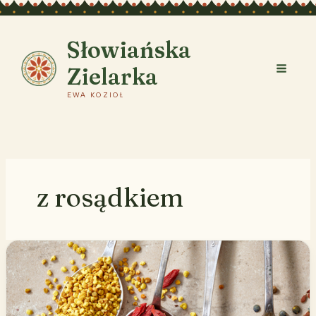
Przejdź
do
treści
Słowiańska
Zielarka
EWA KOZIOŁ
z rosądkiem