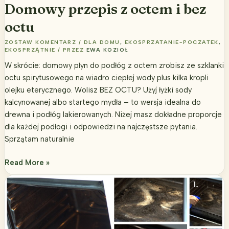
Domowy przepis z octem i bez
octu
ZOSTAW KOMENTARZ
/
DLA DOMU
,
EKOSPRZATANIE-POCZATEK
,
EKOSPRZĄTNIE
/ PRZEZ
EWA KOZIOŁ
W skrócie: domowy płyn do podłóg z octem zrobisz ze szklanki
octu spirytusowego na wiadro ciepłej wody plus kilka kropli
olejku eterycznego. Wolisz BEZ OCTU? Użyj łyżki sody
kalcynowanej albo startego mydła – to wersja idealna do
drewna i podłóg lakierowanych. Niżej masz dokładne proporcje
dla każdej podłogi i odpowiedzi na najczęstsze pytania.
Sprzątam naturalnie
Czym
Read More »
zastąpić
płyn
do
podłóg?
Domowy