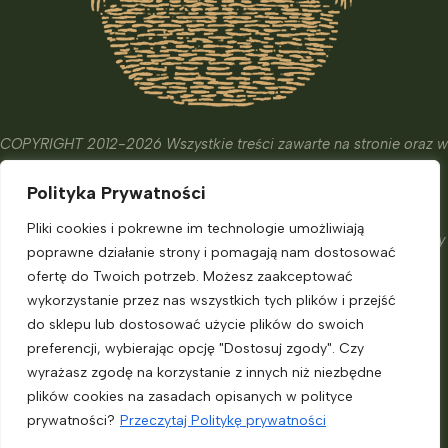
COPYRIGHT 2012-2026 Wszystkie treści zawarte na stronie oraz w
wydanych książkach i kursach mają wyłącznie charakter
Polityka Prywatności
edukacyjny, informacyjny oraz hobbistyczny.
Ich celem nie jest diagnostyka, leczenie czy zapobieganie
Pliki cookies i pokrewne im technologie umożliwiają
chorobom. Nie zastąpią one porady eksperta, o którą powinniśmy
poprawne działanie strony i pomagają nam dostosować
zadbać.
ofertę do Twoich potrzeb. Możesz zaakceptować
Informacje dla klienta
wykorzystanie przez nas wszystkich tych plików i przejść
do sklepu lub dostosować użycie plików do swoich
preferencji, wybierając opcję "Dostosuj zgody". Czy
Moje konto
wyrażasz zgodę na korzystanie z innych niż niezbędne
Polityka prywatności
plików cookies na zasadach opisanych w polityce
Regulamin sklepu
prywatności?
Przeczytaj Politykę prywatności
Regulamin Lead Magnet