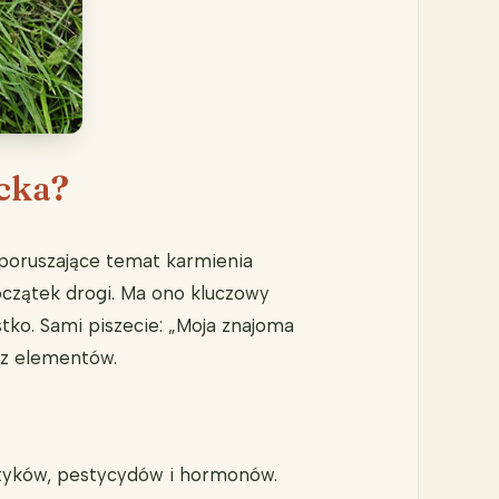
ecka?
 poruszające temat karmienia
oczątek drogi. Ma ono kluczowy
ko. Sami piszecie: „Moja znajoma
arz elementów.
otyków, pestycydów i hormonów.