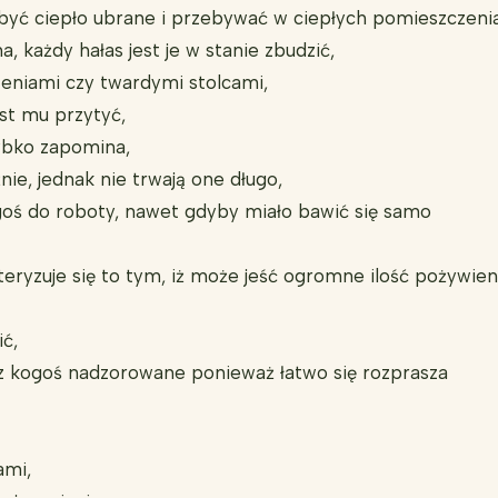
i być ciepło ubrane i przebywać w ciepłych pomieszczeni
, każdy hałas jest je w stanie zbudzić,
eniami czy twardymi stolcami,
est mu przytyć,
ybko zapomina,
nie, jednak nie trwają one długo,
egoś do roboty, nawet gdyby miało bawić się samo
eryzuje się to tym, iż może jeść ogromne ilość pożywieni
ić,
zez kogoś nadzorowane ponieważ łatwo się rozprasza
ami,