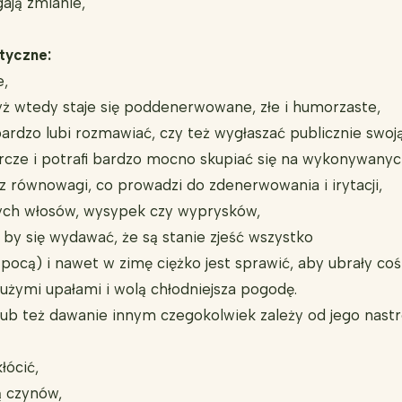
gają zmianie,
tyczne:
e,
yż wtedy staje się poddenerwowane, złe i humorzaste,
rdzo lubi rozmawiać, czy też wygłaszać publicznie swoją
orcze i potrafi bardzo mocno skupiać się na wykonywany
z równowagi, co prowadzi do zdenerwowania i irytacji,
dych włosów, wysypek czy wyprysków,
by się wydawać, że są stanie zjeść wszystko
ę pocą) i nawet w zimę ciężko jest sprawić, aby ubrały co
użymi upałami i wolą chłodniejsza pogodę.
 lub też dawanie innym czegokolwiek zależy od jego nastr
łócić,
 czynów,