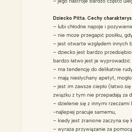
– jego nastroje bardzo często ule
Dziecko Pitta. Cechy charakterys
– lubi chłodne napoje i pożywieni
– nie może przegapić posiłku, gd
– jest otwarte względem innych ba
– dziecko jest bardzo przedsiębi
bardzo łatwo jest je wyprowadzić 
– ma tendencję do delikatnie ru
– mają niesłychany apetyt, mogło 
– jest im zawsze ciepło (łatwo si
związku z tym nie przepadają za d
– dzielenie się z innymi rzeczami
-najlepiej pracuje samemu,
– kiedy jest zranione zaczyna się k
– wyraża przywiązanie za pomocą