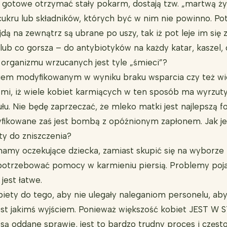
są gotowe otrzymać stały pokarm, dostają tzw. „martwą ż
cukru lub składników, których być w nim nie powinno. Po
jdą na zewnątrz są ubrane po uszy, tak iż pot leje im się 
lub co gorsza – do antybiotyków na każdy katar, kaszel, c
organizmu wrzucanych jest tyle „śmieci”?
kiem modyfikowanym w wyniku braku wsparcia czy też wi
 mi, iż wiele kobiet karmiących w ten sposób ma wyrzuty 
u. Nie będę zaprzeczać, że mleko matki jest najlepszą fo
yfikowane zaś jest bombą z opóźnionym zapłonem. Jak je
ty do zniszczenia?
amy oczekujące dziecka, zamiast skupić się na wyborze k
potrzebować pomocy w karmieniu piersią. Problemy pojaw
jest łatwe.
ty do tego, aby nie ulegały naleganiom personelu, aby m
est jakimś wyjściem. Ponieważ większość kobiet JEST W S
są oddane sprawie, jest to bardzo trudny proces i częst