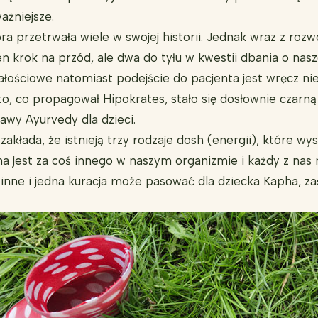
ażniejsze.
tóra przetrwała wiele w swojej historii. Jednak wraz z r
n krok na przód, ale dwa do tyłu w kwestii dbania o nas
ałościowe natomiast podejście do pacjenta jest wręcz ni
 to, co propagował Hipokrates, stało się dosłownie czarn
awy Ayurvedy dla dzieci.
akłada, że istnieją trzy rodzaje dosh (energii), które wys
a jest za coś innego w naszym organizmie i każdy z nas m
 inne i jedna kuracja może pasować dla dziecka Kapha, z