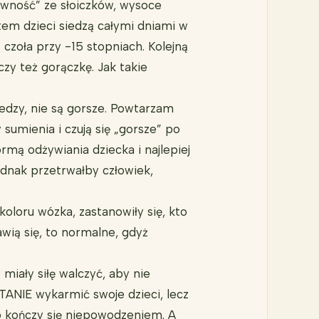
ywność” ze słoiczków, wysoce
tem dzieci siedzą całymi dniami w
z czoła przy -15 stopniach. Kolejną
zy też gorączkę. Jak takie
edzy, nie są gorsze. Powtarzam
sumienia i czują się „gorsze” po
rmą odżywiania dziecka i najlepiej
dnak przetrwałby człowiek,
oloru wózka, zastanowiły się, kto
ią się, to normalne, gdyż
iały siłę walczyć, aby nie
TANIE wykarmić swoje dzieci, lecz
o kończy się niepowodzeniem. A