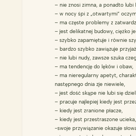
– nie znosi zimna, a ponadto lub
– w nocy śpi z „otwartymi” oczyma
– ma częste problemy z zatwardz
– jest delikatnej budowy, ciężko j
– szybko zapamiętuje i równie sz
– bardzo szybko zawiązuje przyjaź
– nie lubi nudy, zawsze szuka cz
– ma tendencję do lęków i obaw,
– ma nieregularny apetyt, charakt
następnego dnia zje niewiele,
– jest dość skąpe nie lubi się dziel
– pracuje najlepiej kiedy jest pr
– kiedy jest zranione płacze,
– kiedy jest przestraszone ucieka,
-swoje przywiązanie okazuje słow