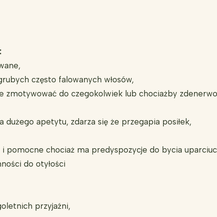
:
wane,
grubych często falowanych włosów,
st je zmotywować do czegokolwiek lub chociażby zdenerw
ma dużego apetytu, zdarza się że przegapia posiłek,
we i pomocne chociaż ma predyspozycje do bycia uparciu
ności do otyłości
letnich przyjaźni,