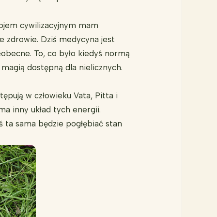
ozwojem cywilizacyjnym mam
ze zdrowie. Dziś medycyna jest
eobecne. To, co było kiedyś normą
ą magią dostępną dla nielicznych.
tępują w człowieku Vata, Pitta i
a inny układ tych energii.
aś ta sama będzie pogłębiać stan