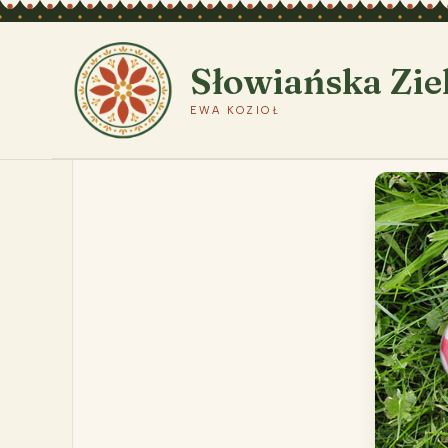
Przejdź
do
treści
Słowiańska Zie
EWA KOZIOŁ