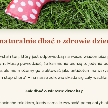
naturalnie dbać o zdrowie dzi
tał i ten, który jest odpowiedzią na wasze wiadomości
m. Muszę powiedzieć, że karmienie piersią to jedynie p
, ale nie możemy go traktować jako antidotum na wszyst
non stop chore” − na nasze zdrowie składa się cały wachl
Jak dbać o zdrowie dziecka?
pociechę mlekiem, kiedy sama je żywność pełną antybi