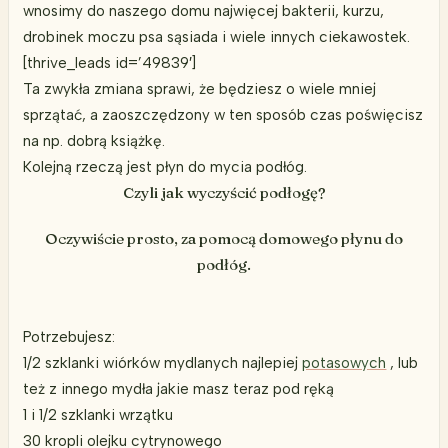
wnosimy do naszego domu najwięcej bakterii, kurzu,
drobinek moczu psa sąsiada i wiele innych ciekawostek.
[thrive_leads id=’49839′]
Ta zwykła zmiana sprawi, że będziesz o wiele mniej
sprzątać, a zaoszczędzony w ten sposób czas poświęcisz
na np. dobrą książkę.
Kolejną rzeczą jest płyn do mycia podłóg.
Czyli jak wyczyścić podłogę?
Oczywiście prosto, za pomocą domowego płynu do
podłóg.
Potrzebujesz:
1/2 szklanki wiórków mydlanych najlepiej
potasowych
, lub
też z innego mydła jakie masz teraz pod ręką
1 i 1/2 szklanki wrzątku
30 kropli olejku cytrynowego