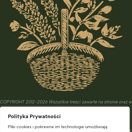
COPYRIGHT 2012-2026 Wszystkie treści zawarte na stronie oraz w
wydanych książkach i kursach mają wyłącznie charakter
Polityka Prywatności
edukacyjny, informacyjny oraz hobbistyczny.
Ich celem nie jest diagnostyka, leczenie czy zapobieganie
Pliki cookies i pokrewne im technologie umożliwiają
chorobom. Nie zastąpią one porady eksperta, o którą powinniśmy