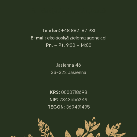
Fundacja Zielony Zagonek
Telefon:
+48 882 187 931
E-mail:
ekokiosk@zielonyzagonek.pl
Pn. – Pt.
9:00 – 14:00
Jasienna 46
33-322 Jasienna
KRS:
0000718698
NIP:
7343556249
REGON:
369491495