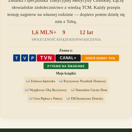
Zielarka i specjalistka Tradycyjnej Medycyny Chińskiej. Łączę
słowiańskie ziołolecznictwo z wiedzą TCM. Każdy przepis
testuję najpierw na własnej rodzinie — dopiero potem dzielę się
nim z Tobą.
1,6 MLN+
9
12 lat
SPOŁECZNOŚĆ
KSIĄŻEK
DOŚWIADCZENIA
Znana z:
TVN
T
V
P
CANAL+
DZIEŃ DOBRY TVN
PYTANIE NA ŚNIADANIE
Moje książki:
Ziołowa Apteczka
Kryzysowy Poradnik Domowy
Wyjątkowy Olej Rycynowy
Naturalnie Czysty Dom
Cera Piękna z Natury
EKOnomiczne Dziecko
Poznaj mnie bliżej →