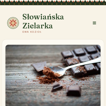
Przejdź
do
treści
Słowiańska
Zielarka
EWA KOZIOŁ