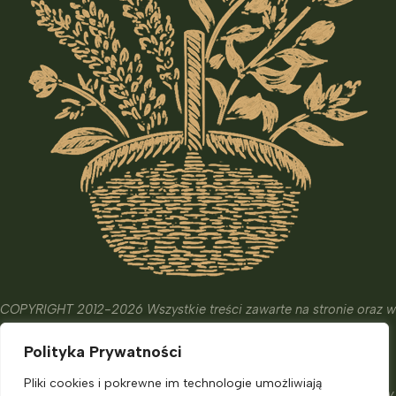
COPYRIGHT 2012-2026 Wszystkie treści zawarte na stronie oraz w
wydanych książkach i kursach mają wyłącznie charakter
Polityka Prywatności
edukacyjny, informacyjny oraz hobbistyczny.
Ich celem nie jest diagnostyka, leczenie czy zapobieganie
Pliki cookies i pokrewne im technologie umożliwiają
chorobom. Nie zastąpią one porady eksperta, o którą powinniśmy