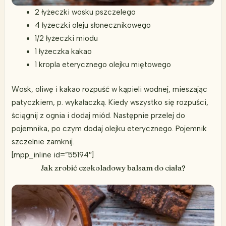
2 łyżeczki wosku pszczelego
4 łyżeczki oleju słonecznikowego
1/2 łyżeczki miodu
1 łyżeczka kakao
1 kropla eterycznego olejku miętowego
Wosk, oliwę i kakao rozpuść w kąpieli wodnej, mieszając
patyczkiem, p. wykałaczką. Kiedy wszystko się rozpuści,
ściągnij z ognia i dodaj miód. Następnie przelej do
pojemnika, po czym dodaj olejku eterycznego. Pojemnik
szczelnie zamknij.
[mpp_inline id=”55194″]
Jak zrobić czekoladowy balsam do ciała?