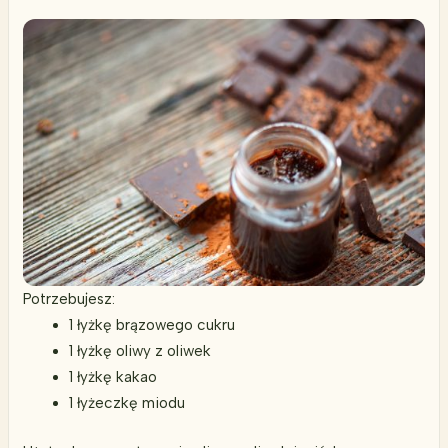
Potrzebujesz:
1 łyżkę brązowego cukru
1 łyżkę oliwy z oliwek
1 łyżkę kakao
1 łyżeczkę miodu