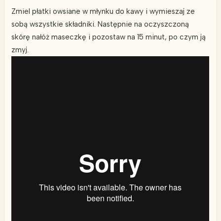
Zmiel płatki owsiane w młynku do kawy i wymieszaj ze
sobą wszystkie składniki. Następnie na oczyszczoną
skórę nałóż maseczkę i pozostaw na 15 minut, po czym ją
zmyj.