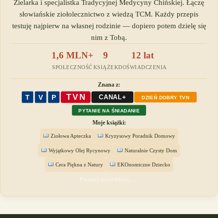
Zielarka i specjalistka Tradycyjnej Medycyny Chińskiej. Łączę
słowiańskie ziołolecznictwo z wiedzą TCM. Każdy przepis
testuję najpierw na własnej rodzinie — dopiero potem dzielę się
nim z Tobą.
1,6 MLN+
9
12 lat
SPOŁECZNOŚĆ
KSIĄŻEK
DOŚWIADCZENIA
Znana z:
TVN
T
V
P
CANAL+
DZIEŃ DOBRY TVN
PYTANIE NA ŚNIADANIE
Moje książki:
Ziołowa Apteczka
Kryzysowy Poradnik Domowy
Wyjątkowy Olej Rycynowy
Naturalnie Czysty Dom
Cera Piękna z Natury
EKOnomiczne Dziecko
Poznaj mnie bliżej →