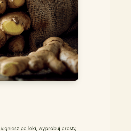
ięgniesz po leki, wypróbuj prostą