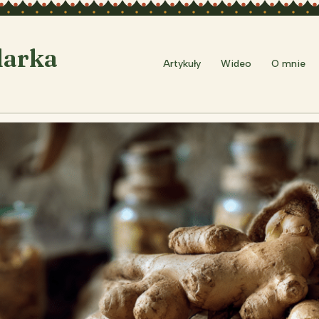
larka
Artykuły
Wideo
O mnie