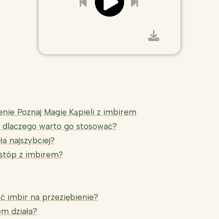
enie Poznaj Magię Kąpieli z imbirem
– dlaczego warto go stosować?
ła najszybciej?
 stóp z imbirem?
 imbir na przeziębienie?
em działa?