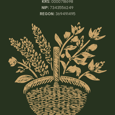
KRS:
0000718698
NIP:
7343556249
REGON:
369491495