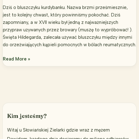
Dziś o bluszczyku kurdybanku. Nazwa brzmi prześmiesznie,
jest to kolejny chwast, który powinniśmy pokochać. Dziś
zapomniany, a w XVII wieku był jedną z najważniejszych
przypraw używanych przez browary (muszę to wypróbować! ).
Święta Hildegarda, zalecała używać bluszczyku między innymi
do orzeźwiających kąpieli pomocnych w bólach reumatycznych.
Bluszczyk
Read More »
kurdybanek
–
CZAS
NA
ZBIORY!
Kim jesteśmy?
Witaj u Słowiańskiej Zielarki gdzie wraz z mężem
Dawidem, każdego dnia docieramy do miliona odbiorców