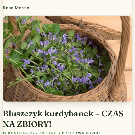
Naturalny
Read More »
tonik
do
skóry
trądzikowej
Bluszczyk kurdybanek – CZAS
NA ZBIORY!
19 KOMENTARZY
/
ZDROWIE
/ PRZEZ
EWA KOZIOŁ