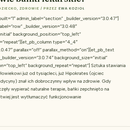
DZIECKO
,
ZDROWIE
/ PRZEZ
EWA KOZIOŁ
uilt=”1″ admin_label=”section” _builder_version=”3.0.47″]
abel=”row” _builder_version=”3.0.48″
nitial” background_position=”top_left”
=”repeat”][et_pb_column type=”4_4″
.0.47″ parallax=”off” parallax_method=”on”][et_pb_text
_builder_version=”3.0.74″ background_size=”initial”
n=”top_left” background_repeat=”repeat”] Sztuka stawiania
łowiekowi już od tysiącleci, już Hipokrates (ojciec
dycyny) znał ich dobroczynny wpływ na zdrowie. Gdy
częły wypierać naturalne terapie, bańki zepchnięto na
atwiej jest wytłumaczyć funkcjonowanie