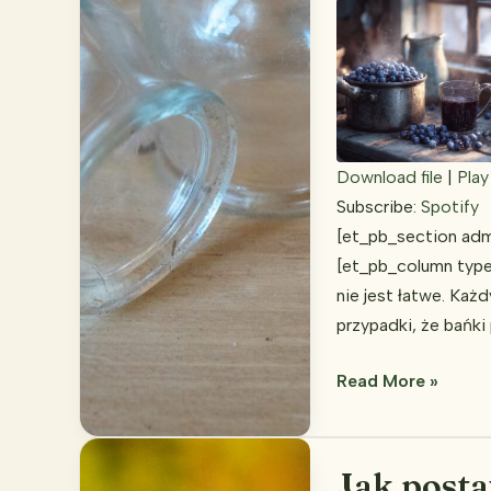
Download file
|
Play
SHARE
Subscribe:
Spotify
Spotify
[et_pb_section adm
RSS FEED
LINK
[et_pb_column type
nie jest łatwe. Każ
EMBED
przypadki, że bańki
Bezpieczeństwo
Read More »
stawiania
baniek
lekarskich
Jak posta