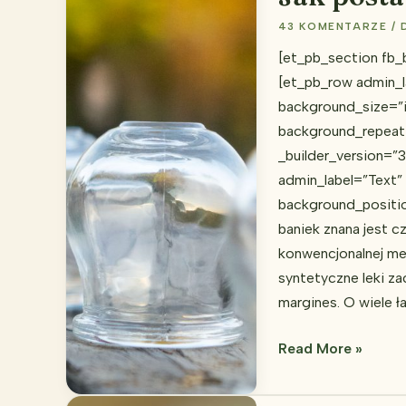
43 KOMENTARZE
/
[et_pb_section fb_b
[et_pb_row admin_l
background_size=”i
background_repeat
_builder_version=”3
admin_label=”Text” 
background_positio
baniek znana jest cz
konwencjonalnej me
syntetyczne leki za
margines. O wiele ł
Jak
Read More »
postawić
bańki