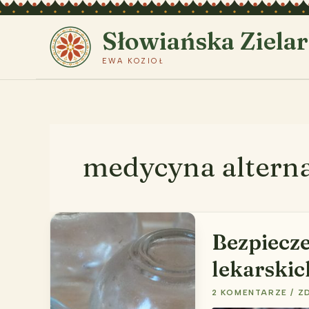
Przejdź
do
Słowiańska Ziela
treści
EWA KOZIOŁ
medycyna altern
Bezpiecze
lekarskic
2 KOMENTARZE
/
Z