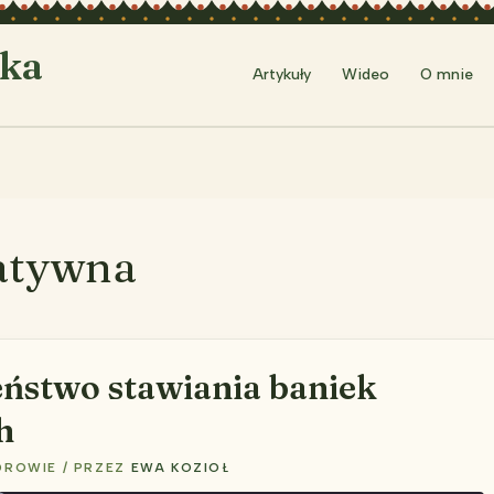
rka
Artykuły
Wideo
O mnie
atywna
ństwo stawiania baniek
h
DROWIE
/ PRZEZ
EWA KOZIOŁ