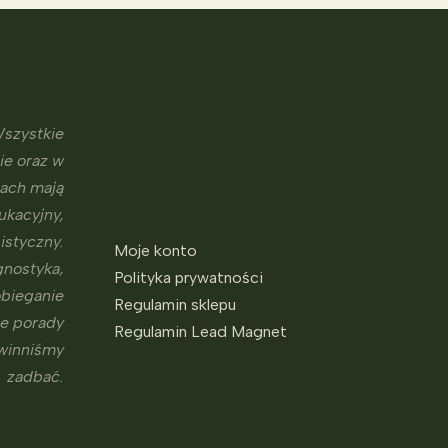
szystkie
ie oraz w
Informacje dla klienta
sach mają
ukacyjny,
istyczny.
Moje konto
gnostyka,
Polityka prywatności
obieganie
Regulamin sklepu
ne porady
Regulamin Lead Magnet
owinniśmy
zadbać.