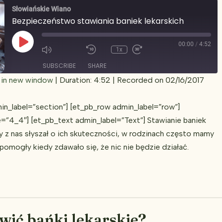
Słowiańskie Wiano
Bezpieczeństwo stawiania baniek lekarskich
Play
00:00
/
4:52
1x
Episode
SUBSCRIBE
SHARE
 in new window
|
Duration: 4:52
|
Recorded on 02/16/2017
in_label=”section”] [et_pb_row admin_label=”row”]
=”4_4″] [et_pb_text admin_label=”Text”] Stawianie baniek
dy z nas słyszał o ich skuteczności, w rodzinach często mamy
 pomogły kiedy zdawało się, że nic nie będzie działać.
wić bańki lekarskie?