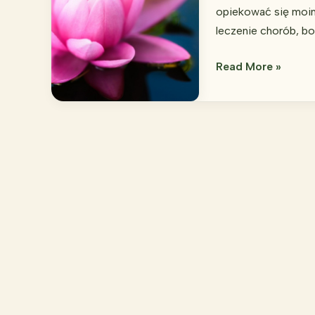
?
opiekować się moimi
leczenie chorób, b
Lekarz
Read More »
idealny