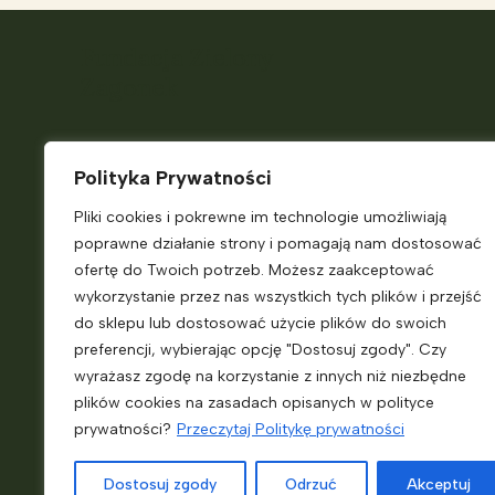
Fundacja Zielony
Zagonek
Telefon:
+48 882 187 931
Polityka Prywatności
E-
Pliki cookies i pokrewne im technologie umożliwiają
mail:
ekokiosk@zielonyzagonek.pl
poprawne działanie strony i pomagają nam dostosować
Pn. – Pt.
9:00 – 14:00
ofertę do Twoich potrzeb. Możesz zaakceptować
wykorzystanie przez nas wszystkich tych plików i przejść
do sklepu lub dostosować użycie plików do swoich
Jasienna 46
preferencji, wybierając opcję "Dostosuj zgody". Czy
33-322 Jasienna
wyrażasz zgodę na korzystanie z innych niż niezbędne
plików cookies na zasadach opisanych w polityce
prywatności?
Przeczytaj Politykę prywatności
KRS:
0000718698
NIP:
7343556249
Dostosuj zgody
Odrzuć
Akceptuj