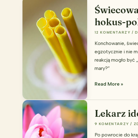
lekarskie?
Świecowan
hokus-po
12 KOMENTARZY
/
D
Konchowanie, świeco
egzotycznie i nie m
reakcją mogło być 
mary?”
Świecowanie
Read More »
uszu
dzieciom
–
Lekarz id
małe
9 KOMENTARZY
/
Z
hokus-
pokus
Po powrocie do kraj