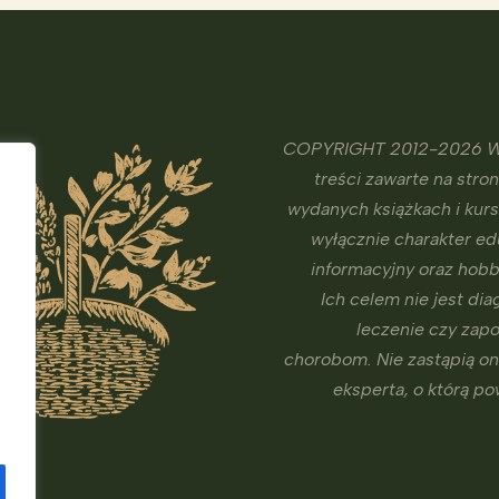
COPYRIGHT 2012-2026 W
treści zawarte na stron
wydanych książkach i kur
wyłącznie charakter ed
informacyjny oraz hobb
Ich celem nie jest dia
leczenie czy zap
chorobom. Nie zastąpią o
eksperta, o którą p