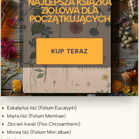
NAJLEPSZA KSIĄŻKA
ZIOŁOWA DLA
POCZĄTKUJĄCYCH
KUP TERAZ
Eukaliptus liść (Folium Eucalypti)
Mięta liść (Folium Menthae)
Złocień kwiat (Flos Chrysanthemi)
Morwa liść (Folium Mori albae)