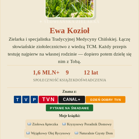
✦ SŁOWIAŃSKA ZIELARKA
Ewa Kozioł
Zielarka i specjalistka Tradycyjnej Medycyny Chińskiej. Łączę
słowiańskie ziołolecznictwo z wiedzą TCM. Każdy przepis
testuję najpierw na własnej rodzinie — dopiero potem dzielę się
nim z Tobą.
1,6 MLN+
9
12 lat
SPOŁECZNOŚĆ
KSIĄŻEK
DOŚWIADCZENIA
Znana z:
TVN
T
V
P
CANAL+
DZIEŃ DOBRY TVN
PYTANIE NA ŚNIADANIE
Moje książki:
Ziołowa Apteczka
Kryzysowy Poradnik Domowy
Wyjątkowy Olej Rycynowy
Naturalnie Czysty Dom