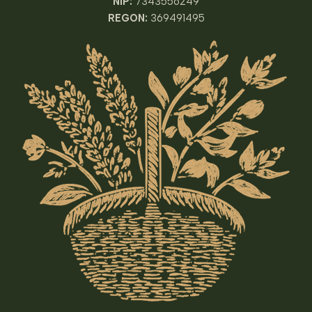
NIP:
7343556249
REGON:
369491495