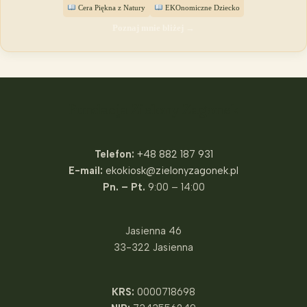
Cera Piękna z Natury
EKOnomiczne Dziecko
Poznaj mnie bliżej →
Fundacja Zielony Zagonek
Telefon:
+48 882 187 931
E-mail:
ekokiosk@zielonyzagonek.pl
Pn. – Pt.
9:00 – 14:00
Jasienna 46
33-322 Jasienna
KRS:
0000718698