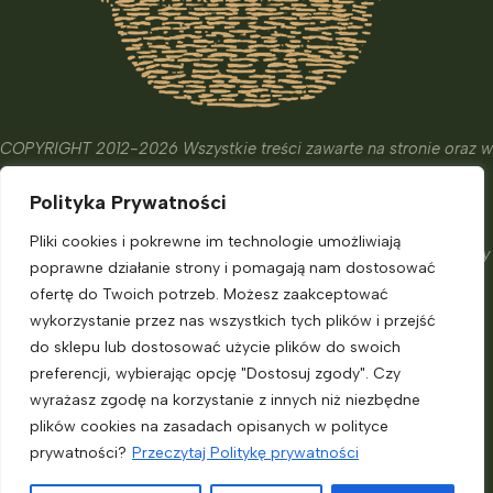
COPYRIGHT 2012-2026 Wszystkie treści zawarte na stronie oraz w
wydanych książkach i kursach mają wyłącznie charakter
Polityka Prywatności
edukacyjny, informacyjny oraz hobbistyczny.
Ich celem nie jest diagnostyka, leczenie czy zapobieganie
Pliki cookies i pokrewne im technologie umożliwiają
chorobom. Nie zastąpią one porady eksperta, o którą powinniśmy
poprawne działanie strony i pomagają nam dostosować
zadbać.
ofertę do Twoich potrzeb. Możesz zaakceptować
Informacje dla klienta
wykorzystanie przez nas wszystkich tych plików i przejść
do sklepu lub dostosować użycie plików do swoich
preferencji, wybierając opcję "Dostosuj zgody". Czy
Moje konto
wyrażasz zgodę na korzystanie z innych niż niezbędne
Polityka prywatności
plików cookies na zasadach opisanych w polityce
Regulamin sklepu
prywatności?
Przeczytaj Politykę prywatności
Regulamin Lead Magnet