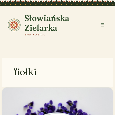
Przejdź
do
treści
Słowiańska
Zielarka
EWA KOZIOŁ
fiołki