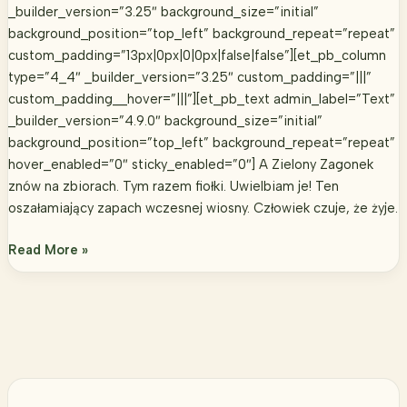
_builder_version=”3.25″ background_size=”initial”
background_position=”top_left” background_repeat=”repeat”
custom_padding=”13px|0px|0|0px|false|false”][et_pb_column
type=”4_4″ _builder_version=”3.25″ custom_padding=”|||”
custom_padding__hover=”|||”][et_pb_text admin_label=”Text”
_builder_version=”4.9.0″ background_size=”initial”
background_position=”top_left” background_repeat=”repeat”
hover_enabled=”0″ sticky_enabled=”0″] A Zielony Zagonek
znów na zbiorach. Tym razem fiołki. Uwielbiam je! Ten
oszałamiający zapach wczesnej wiosny. Człowiek czuje, że żyje.
Lotion
Read More »
fiołkowy