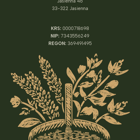
Jasienna 46
33-322 Jasienna
KRS:
0000718698
NIP:
7343556249
REGON:
369491495