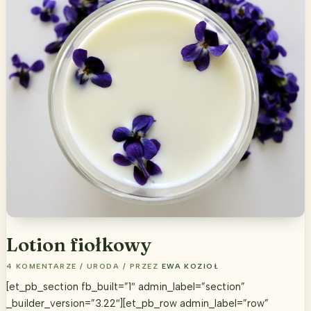
Lotion fiołkowy
4 KOMENTARZE
/
URODA
/ PRZEZ
EWA KOZIOŁ
[et_pb_section fb_built=”1″ admin_label=”section”
_builder_version=”3.22″][et_pb_row admin_label=”row”