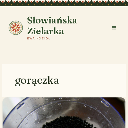
Przejdź
do
treści
Słowiańska
Zielarka
EWA KOZIOŁ
gorączka