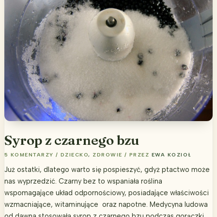
Syrop z czarnego bzu
5 KOMENTARZY
/
DZIECKO
,
ZDROWIE
/ PRZEZ
EWA KOZIOŁ
Już ostatki, dlatego warto się pospieszyć, gdyż ptactwo może
nas wyprzedzić. Czarny bez to wspaniała roślina
wspomagające układ odpornościowy, posiadające właściwości
wzmacniające, witaminujące oraz napotne. Medycyna ludowa
od dawna stosowała syrop z czarnego bzu podczas gorączki,