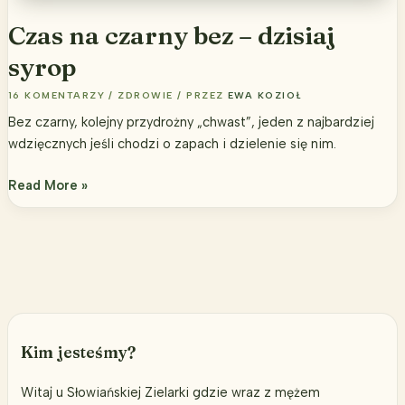
Czas na czarny bez – dzisiaj
syrop
16 KOMENTARZY
/
ZDROWIE
/ PRZEZ
EWA KOZIOŁ
Bez czarny, kolejny przydrożny „chwast”, jeden z najbardziej
wdzięcznych jeśli chodzi o zapach i dzielenie się nim.
Czas
Read More »
na
czarny
bez
–
dzisiaj
syrop
Kim jesteśmy?
Witaj u Słowiańskiej Zielarki gdzie wraz z mężem