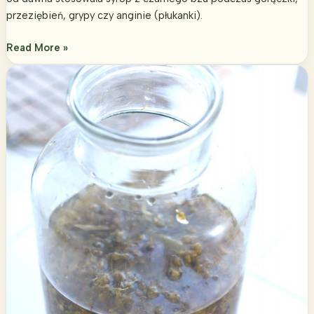
przeziębień, grypy czy anginie (płukanki).
Syrop
Read More »
z
czarnego
bzu