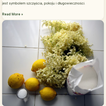
jest symbolem szczęścia, pokoju i długowieczności.
Syrop
Read More »
z
lipy