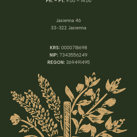
Pn. – Pt.
9:00 – 14:00
Jasienna 46
33-322 Jasienna
KRS:
0000718698
NIP:
7343556249
REGON:
369491495