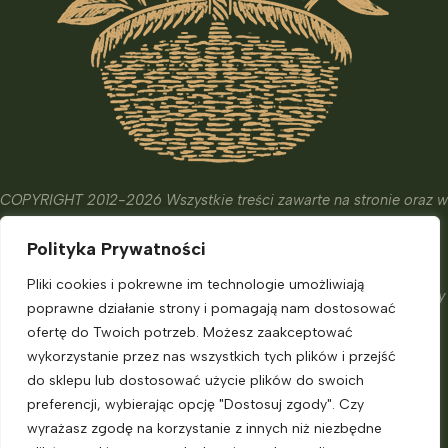
COPYRIGHT 2012-2026 Wszystkie treści zawarte na stronie oraz w
wydanych książkach i kursach mają wyłącznie charakter
Polityka Prywatności
edukacyjny, informacyjny oraz hobbistyczny.
Ich celem nie jest diagnostyka, leczenie czy zapobieganie
Pliki cookies i pokrewne im technologie umożliwiają
chorobom. Nie zastąpią one porady eksperta, o którą powinniśmy
poprawne działanie strony i pomagają nam dostosować
zadbać.
ofertę do Twoich potrzeb. Możesz zaakceptować
Informacje dla klienta
wykorzystanie przez nas wszystkich tych plików i przejść
do sklepu lub dostosować użycie plików do swoich
preferencji, wybierając opcję "Dostosuj zgody". Czy
Moje konto
wyrażasz zgodę na korzystanie z innych niż niezbędne
Polityka prywatności