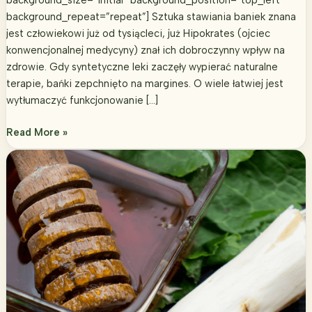
background_repeat=”repeat”] Sztuka stawiania baniek znana
jest człowiekowi już od tysiącleci, już Hipokrates (ojciec
konwencjonalnej medycyny) znał ich dobroczynny wpływ na
zdrowie. Gdy syntetyczne leki zaczęły wypierać naturalne
terapie, bańki zepchnięto na margines. O wiele łatwiej jest
wytłumaczyć funkcjonowanie […]
Jak
Read More »
postawić
bańki
lekarskie?