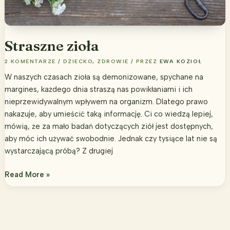
Straszne zioła
2 KOMENTARZE
/
DZIECKO
,
ZDROWIE
/ PRZEZ
EWA KOZIOŁ
W naszych czasach zioła są demonizowane, spychane na
margines, każdego dnia straszą nas powikłaniami i ich
nieprzewidywalnym wpływem na organizm. Dlatego prawo
nakazuje, aby umieścić taką informację. Ci co wiedzą lepiej,
mówią, że za mało badań dotyczących ziół jest dostępnych,
aby móc ich używać swobodnie. Jednak czy tysiące lat nie są
wystarczającą próbą? Z drugiej
Straszne
Read More »
zioła