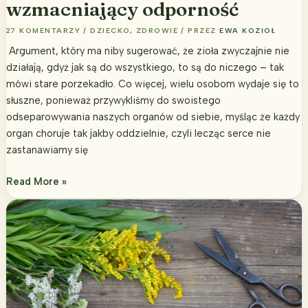
wzmacniający odporność
27 KOMENTARZY
/
DZIECKO
,
ZDROWIE
/ PRZEZ
EWA KOZIOŁ
Argument, który ma niby sugerować, że zioła zwyczajnie nie
działają, gdyż jak są do wszystkiego, to są do niczego – tak
mówi stare porzekadło. Co więcej, wielu osobom wydaje się to
słuszne, ponieważ przywykliśmy do swoistego
odseparowywania naszych organów od siebie, myśląc że każdy
organ choruje tak jakby oddzielnie, czyli lecząc serce nie
zastanawiamy się
Jak
Read More »
zrobić
syrop
chrzanowy
wzmacniający
odporność