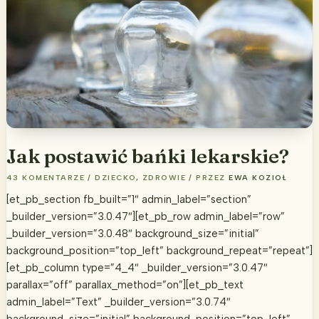
Jak postawić bańki lekarskie?
43 KOMENTARZE
/
DZIECKO
,
ZDROWIE
/ PRZEZ
EWA KOZIOŁ
[et_pb_section fb_built=”1″ admin_label=”section”
_builder_version=”3.0.47″][et_pb_row admin_label=”row”
_builder_version=”3.0.48″ background_size=”initial”
background_position=”top_left” background_repeat=”repeat”]
[et_pb_column type=”4_4″ _builder_version=”3.0.47″
parallax=”off” parallax_method=”on”][et_pb_text
admin_label=”Text” _builder_version=”3.0.74″
background_size=”initial” background_position=”top_left”