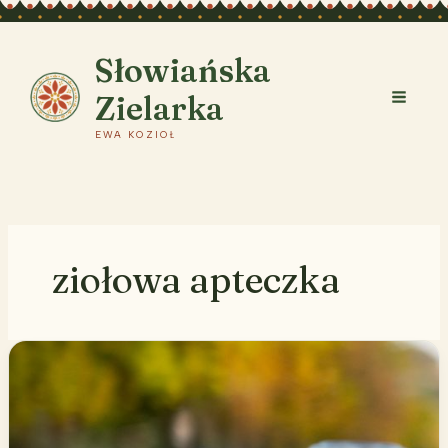
Przejdź
do
treści
Słowiańska
Zielarka
EWA KOZIOŁ
ziołowa apteczka