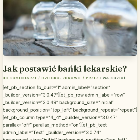
Jak postawić bańki lekarskie?
43 KOMENTARZE
/
DZIECKO
,
ZDROWIE
/ PRZEZ
EWA KOZIOŁ
[et_pb_section fb_built=”1″ admin_label=”section”
_builder_version=”3.0.47″][et_pb_row admin_label=”row”
_builder_version=”3.0.48″ background_size=”initial”
background_position=”top_left” background_repeat=”repeat”]
[et_pb_column type=”4_4″ _builder_version=”3.0.47″
parallax=”off” parallax_method=”on”][et_pb_text
admin_label=”Text” _builder_version=”3.0.74″
background_size=”initial” background_position=”top_left”