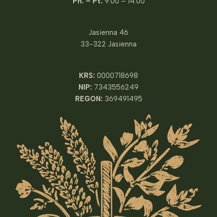
Pn. – Pt.
9:00 – 14:00
Jasienna 46
33-322 Jasienna
KRS:
0000718698
NIP:
7343556249
REGON:
369491495