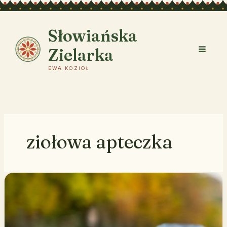
Przejdź
do
treści
Słowiańska
Zielarka
EWA KOZIOŁ
ziołowa apteczka