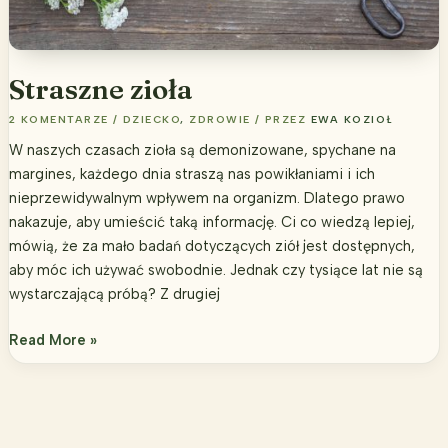
Straszne zioła
2 KOMENTARZE
/
DZIECKO
,
ZDROWIE
/ PRZEZ
EWA KOZIOŁ
W naszych czasach zioła są demonizowane, spychane na
margines, każdego dnia straszą nas powikłaniami i ich
nieprzewidywalnym wpływem na organizm. Dlatego prawo
nakazuje, aby umieścić taką informację. Ci co wiedzą lepiej,
mówią, że za mało badań dotyczących ziół jest dostępnych,
aby móc ich używać swobodnie. Jednak czy tysiące lat nie są
wystarczającą próbą? Z drugiej
Straszne
Read More »
zioła