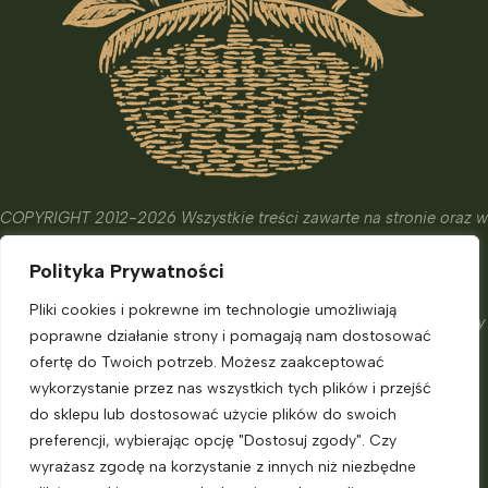
COPYRIGHT 2012-2026 Wszystkie treści zawarte na stronie oraz w
wydanych książkach i kursach mają wyłącznie charakter
Polityka Prywatności
edukacyjny, informacyjny oraz hobbistyczny.
Ich celem nie jest diagnostyka, leczenie czy zapobieganie
Pliki cookies i pokrewne im technologie umożliwiają
chorobom. Nie zastąpią one porady eksperta, o którą powinniśmy
poprawne działanie strony i pomagają nam dostosować
zadbać.
ofertę do Twoich potrzeb. Możesz zaakceptować
Informacje dla klienta
wykorzystanie przez nas wszystkich tych plików i przejść
do sklepu lub dostosować użycie plików do swoich
preferencji, wybierając opcję "Dostosuj zgody". Czy
Moje konto
wyrażasz zgodę na korzystanie z innych niż niezbędne
Polityka prywatności