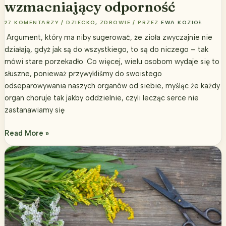
wzmacniający odporność
27 KOMENTARZY
/
DZIECKO
,
ZDROWIE
/ PRZEZ
EWA KOZIOŁ
Argument, który ma niby sugerować, że zioła zwyczajnie nie
działają, gdyż jak są do wszystkiego, to są do niczego – tak
mówi stare porzekadło. Co więcej, wielu osobom wydaje się to
słuszne, ponieważ przywykliśmy do swoistego
odseparowywania naszych organów od siebie, myśląc że każdy
organ choruje tak jakby oddzielnie, czyli lecząc serce nie
zastanawiamy się
Jak
Read More »
zrobić
syrop
chrzanowy
wzmacniający
odporność