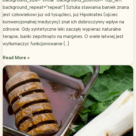
background_repeat=”repeat”] Sztuka stawiania baniek znana
jest człowiekowi już od tysiącleci, już Hipokrates (ojciec
konwencjonalnej medycyny) znał ich dobroczynny wpływ na
zdrowie. Gdy syntetyczne leki zaczęły wypierać naturalne
terapie, bańki zepchnięto na margines. O wiele łatwiej jest
wytłumaczyć funkcjonowanie […]
Jak
Read More »
postawić
bańki
lekarskie?