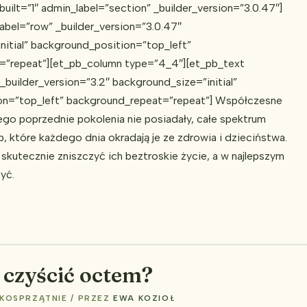
uilt=”1″ admin_label=”section” _builder_version=”3.0.47″]
abel=”row” _builder_version=”3.0.47″
nitial” background_position=”top_left”
=”repeat”][et_pb_column type=”4_4″][et_pb_text
_builder_version=”3.2″ background_size=”initial”
on=”top_left” background_repeat=”repeat”] Współczesne
ego poprzednie pokolenia nie posiadały, całe spektrum
, które każdego dnia okradają je ze zdrowia i dzieciństwa.
 skutecznie zniszczyć ich beztroskie życie, a w najlepszym
zyć.
 czyścić octem?
KOSPRZĄTNIE
/ PRZEZ
EWA KOZIOŁ