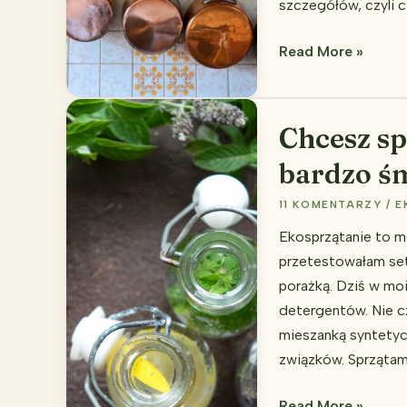
szczegółów, czyli c
Jak
Read More »
wyczyścić
przypalony
garnek?
Chcesz sp
bardzo śm
11 KOMENTARZY
/
E
Ekosprzątanie to mó
przetestowałam set
porażką. Dziś w mo
detergentów. Nie cz
mieszanką syntetyc
związków. Sprzątam
Chcesz
Read More »