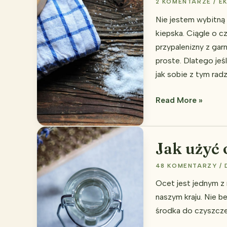
2 KOMENTARZE
/
E
Nie jestem wybitną
kiepska. Ciągle o 
przypalenizny z gar
proste. Dlatego jeśl
jak sobie z tym rad
Jak
Read More »
wyczyścić
przypalony
z
Jak użyć 
garnek?
48 KOMENTARZY
/
Ocet jest jednym z
naszym kraju. Nie b
środka do czyszcze