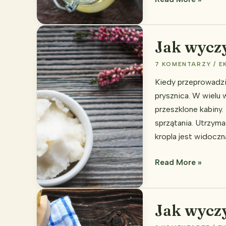
sprzątać
octem,
ale
Jak wyczy
on
7 KOMENTARZY
/
E
tak
bardzo
Kiedy przeprowadzi
śmierdzi?
prysznica. W wielu
Oto
przeszklone kabiny.
co
sprzątania. Utrzyma
z
kropla jest widoczn
tym
Jak
zrobić
Read More »
wyczyścić
kabinę
prysznicową?
Jak wyczy