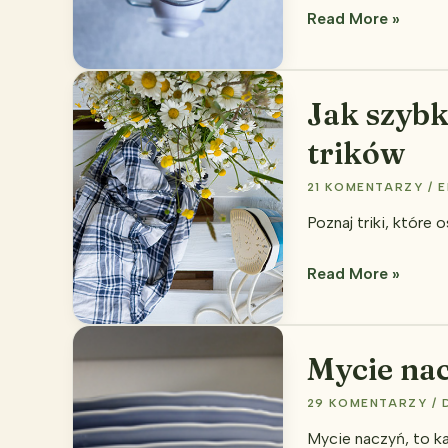
Jak
Read More »
użyć
octu
podczas
Jak szybk
sprzątania?
trików
21 KOMENTARZY
/
E
Poznaj triki, które
Jak
Read More »
szybko
wyprasować
ubrania
Mycie nac
–
29 KOMENTARZY
/
13
trików
Mycie naczyń, to ka