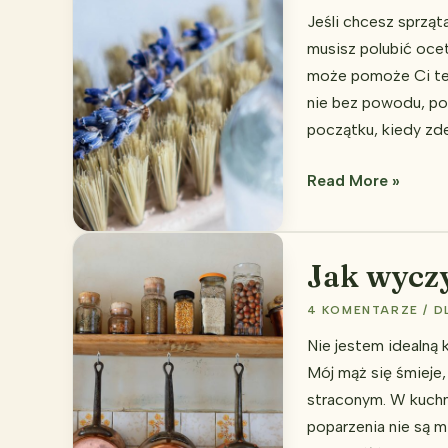
błędy
Jeśli chcesz sprząt
których
musisz polubić ocet.
nikt
może pomoże Ci ten
nie
nie bez powodu, pot
zna
początku, kiedy zde
Czego
Read More »
nie
czyścić
octem?
Jak wycz
4 KOMENTARZE
/
D
Nie jestem idealną 
Mój mąż się śmieje,
straconym. W kuchni
poparzenia nie są m