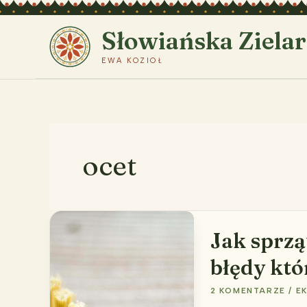
Przejdź
do
Słowiańska Ziela
treści
EWA KOZIOŁ
ocet
Jak sprzą
błędy któ
2 KOMENTARZE
/
E