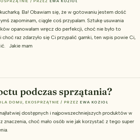
KOSPRZĄTNIE
/ PRZEZ
EWA KOZIOŁ
 kucharką. Ba! Obawiam się, że w gotowaniu jestem dość
czymś zapominam, ciągle coś przypalam. Sztukę usuwania
nków opanowałam wręcz do perfekcji, choć nie było to
i choć raz zdarzyło się Ci przypalić garnki, ten wpis powie Ci,
zić. Jakie mam
octu podczas sprzątania?
DLA DOMU
,
EKOSPRZĄTNIE
/ PRZEZ
EWA KOZIOŁ
 najłatwiej dostępnych i najpowszechniejszych produktów w
ez znaczenia, choć mało osób wie jak korzystać z tego super
nia.