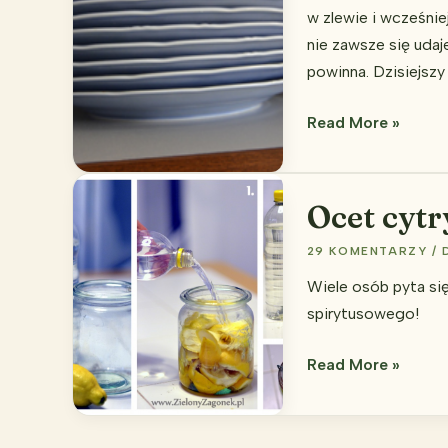
w zlewie i wcześni
nie zawsze się udaj
powinna. Dzisiejszy
Mycie
Read More »
naczyń
–
ciąg
Ocet cyt
dalszy
29 KOMENTARZY
/
Wiele osób pyta si
spirytusowego!
Ocet
Read More »
cytrynowy?
Zdecydowanie
Tak!