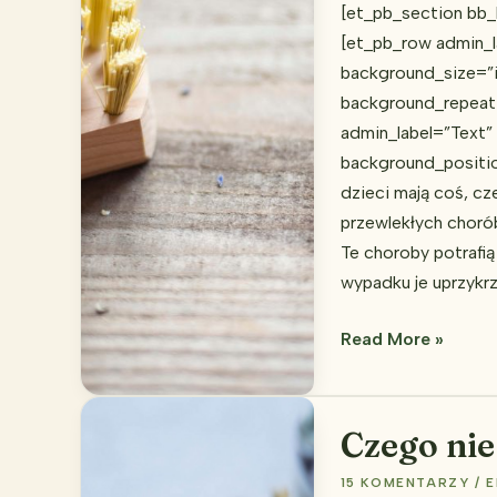
[et_pb_section bb_b
[et_pb_row admin_l
background_size=”i
background_repeat
admin_label=”Text” 
background_positi
dzieci mają coś, cz
przewlekłych chorób
Te choroby potrafią
wypadku je uprzykr
Jak
Read More »
sprzątać
w
pokoju
Czego nie
alergika?
15 KOMENTARZY
/
E
Poznaj