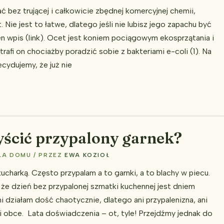
ać bez trującej i całkowicie zbędnej komercyjnej chemii,
 Nie jest to łatwe, dlatego jeśli nie lubisz jego zapachu być
 wpis (link). Ocet jest koniem pociągowym ekosprzątania i
rafi on chociażby poradzić sobie z bakteriami e-coli (1). Na
cydujemy, że już nie
yścić przypalony garnek?
LA DOMU
/ PRZEZ
EWA KOZIOŁ
kucharką. Często przypalam a to garnki, a to blachy w piecu.
 że dzień bez przypalonej szmatki kuchennej jest dniem
 działam dość chaotycznie, dlatego ani przypalenizna, ani
i obce. Lata doświadczenia – ot, tyle! Przejdźmy jednak do